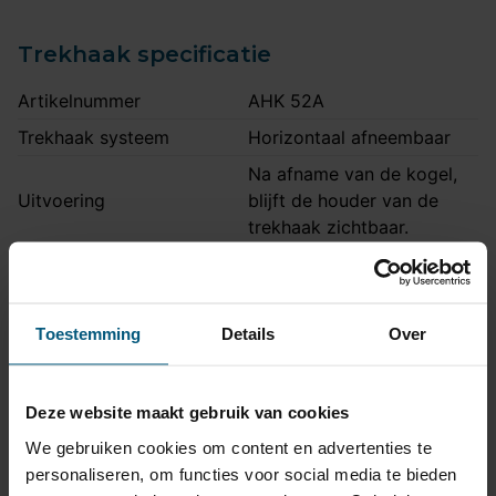
Trekhaak specificatie
Artikelnummer
AHK 52A
Trekhaak systeem
Horizontaal afneembaar
Na afname van de kogel,
Uitvoering
blijft de houder van de
trekhaak zichtbaar.
Maximaal trekgewicht
1390 kg
Maximale kogeldruk
85 kg
Toestemming
Details
Over
Europees keurmerk
Ja
Bumperuitsnede
Ja
Uitsnede zichtbaar
Nee
Deze website maakt gebruik van cookies
Montagetijd
1 uur 30 minuten
We gebruiken cookies om content en advertenties te
personaliseren, om functies voor social media te bieden
Ook voor fietsendrager
Ja