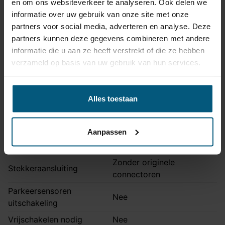
en om ons websiteverkeer te analyseren. Ook delen we
Volkswagen: Crosspolo,
informatie over uw gebruik van onze site met onze
Niet voor
GTI, R line
partners voor social media, adverteren en analyse. Deze
partners kunnen deze gegevens combineren met andere
Opmerking
Blue GT modellen
informatie die u aan ze heeft verstrekt of die ze hebben
Montage handleiding
AHK 52A
verzameld op basis van uw gebruik van hun services.
Kabelset specificatie
Alles toestaan
Artikelnummer
Unikit 7
Aansluiting
7 polig
Aanpassen
Kabelset type
Universeel met module
Zonder originele
Stekkeraansluiting
connectoren
Parkeersensoren
Nee
uitschakeling
Vrijschakelen nodig
Nee