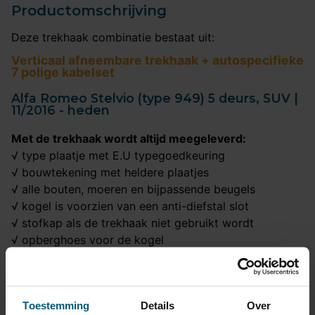
Productomschrijving
Deze trekhaak combinatie bestaat uit:
Verticaal afneembare trekhaak + autospecifieke
7 polige kabelset
Alfa Romeo Stelvio (type 949) 5 deurs, SUV |
11/2016 - heden
Met de trekhaak wordt altijd meegeleverd:
√ type plaatje met E.U typegoedkeuring
√ bouwtekening met heldere plaatjes
√ alle bouten, moeren en bijpassende beugels
√ kogel is voorzien van een anti-diefstal slot
√ stofkap als de trekhaak niet gebruikt wordt
√ opberghoes voor de kogel
Met de originele 7 polige kabelset wordt altijd
meegeleverd:
√ een praktische schema
Toestemming
Details
Over