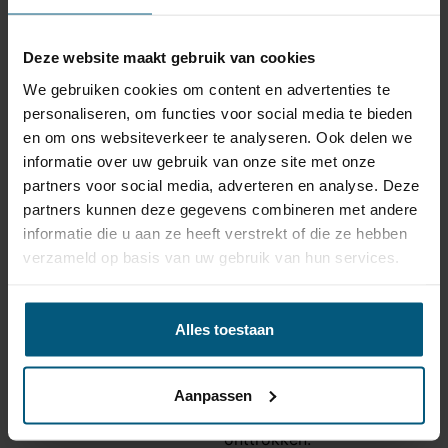
√ alle benodigde bekabeling, schroefjes en stekkertjes
√ rubberafdichtingen, kabeldoorvoeren en
connectoren
Deze website maakt gebruik van cookies
√ wanneer nodig voor een goede werking: trailer of
We gebruiken cookies om content en advertenties te
canbus modules
personaliseren, om functies voor social media te bieden
√ en natuurlijk: een 7 polige stekkerdoos
en om ons websiteverkeer te analyseren. Ook delen we
Deze verticale trekhaak is onderhoudsvrij en in
informatie over uw gebruik van onze site met onze
combinatie met de bijpassende kabelset is dit een
partners voor social media, adverteren en analyse. Deze
uitstekende keuze!
partners kunnen deze gegevens combineren met andere
informatie die u aan ze heeft verstrekt of die ze hebben
Trekhaak specificatie
verzameld op basis van uw gebruik van hun services.
Artikelnummer
STA-044
Alles toestaan
Trekhaak systeem
Verticaal afneembaar
Na afname van de kogel, is
de houder van de trekhaak
Aanpassen
Uitvoering
volledig uit het zicht
onttrokken.