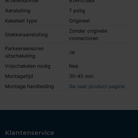
Artikelnummer
87AF013BX
Aansluiting
7 polig
Kabelset type
Origineel
Zonder originele
Stekkeraansluiting
connectoren
Parkeersensoren
Ja
uitschakeling
Vrijschakelen nodig
Nee
Montagetijd
30-45 min.
Montage handleiding
Ga naar product pagina
Klantenservice