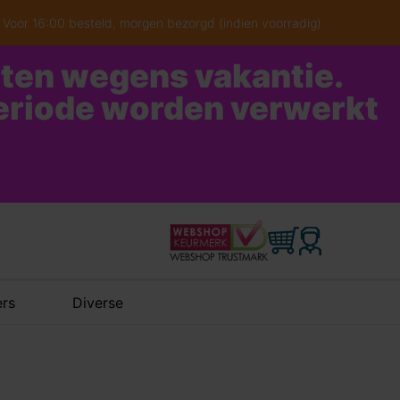
Voor 16:00 besteld, morgen bezorgd (indien voorradig)
oten wegens vakantie.
periode worden verwerkt
rs
Diverse