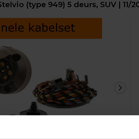
telvio (type 949) 5 deurs, SUV | 11/2