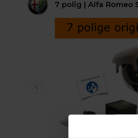
7 polig | Alfa Romeo S