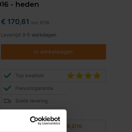
016 - heden
€ 170,61
incl. BTW
Levertijd
3-5 werkdagen
In winkelwagen
Top kwaliteit
Pasvormgarantie
Snelle levering
14 dagen bedenktijd
Klantbeoordeling
9,2/10