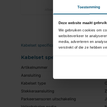
Toestemming
Deze website maakt gebruik
We gebruiken cookies om cont
websiteverkeer te analyseren
media, adverteren en analys
Kabelset specificatie
verstrekt of die ze hebben v
Kabelset specificatie
Artikelnummer
8
Aansluiting
7
Kabelset type
O
Stekkeraansluiting
Z
Parkeersensoren uitschakeling
J
Vrijschakelen nodig
N