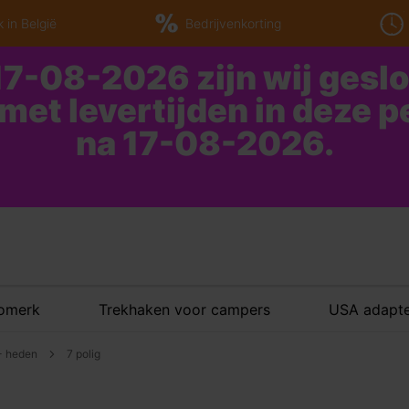
 in België
Bedrijvenkorting
7-08-2026 zijn wij gesl
 met levertijden in deze 
na 17-08-2026.
tomerk
Trekhaken voor campers
USA adapte
 - heden
7 polig