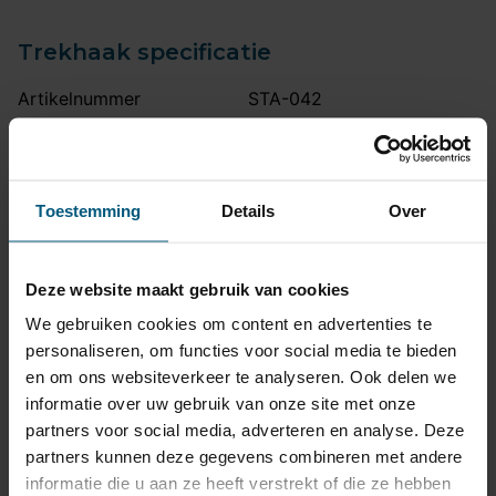
Trekhaak specificatie
Artikelnummer
STA-042
Trekhaak systeem
Verticaal afneembaar
Na afname van de kogel, is
de houder van de trekhaak
Uitvoering
Toestemming
Details
Over
volledig uit het zicht
onttrokken.
Maximaal trekgewicht
1500 kg
Deze website maakt gebruik van cookies
Maximale kogeldruk
90 kg
We gebruiken cookies om content en advertenties te
personaliseren, om functies voor social media te bieden
Europees keurmerk
Ja
en om ons websiteverkeer te analyseren. Ook delen we
Bumperuitsnede
Ja
informatie over uw gebruik van onze site met onze
partners voor social media, adverteren en analyse. Deze
Uitsnede zichtbaar
Nee
partners kunnen deze gegevens combineren met andere
Montagetijd
2 uur
informatie die u aan ze heeft verstrekt of die ze hebben