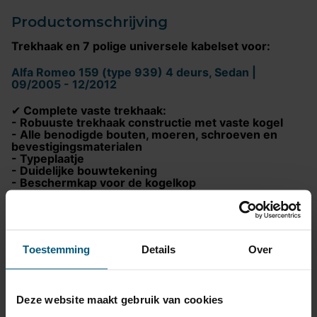
Productomschrijving
Trekhaak en 7 polige universele kabelset voor:
Alfa Romeo 159 (type 939) 4 deurs, Sedan |
09/2005 - 12/2012
Complete vaste trekhaak:
✔
- Robuuste trekhaak constructie met vaste kogel
- Alle benodigde bouten, moeren, schroeven en
bevestigingsmaterialen
- Typeplaatje
- Duidelijke bouwtekening
- Beschermkap voor de kogelkop
7-Polige universele kabelset inclusief:
✔
- Universele installatiehandleiding voor eenvoudige
montage
Toestemming
Details
Over
- Volledige bekabeling
- Geïntegreerde trailer module voor storingsvrije
werking
- Zweefzekering ter bescherming van de trailer
Deze website maakt gebruik van cookies
module
- Voorgemonteerde 7
polige
stekkerdoos