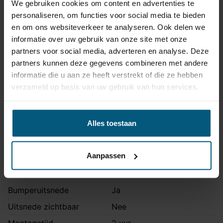
We gebruiken cookies om content en advertenties te
personaliseren, om functies voor social media te bieden
Met de Europese typegoedkeuring voldoen trekhaak
en om ons websiteverkeer te analyseren. Ook delen we
en kabelset aan alle geldende veiligheidsnormen.
informatie over uw gebruik van onze site met onze
partners voor social media, adverteren en analyse. Deze
Trekhaak specificatie
partners kunnen deze gegevens combineren met andere
informatie die u aan ze heeft verstrekt of die ze hebben
Artikelnummer
STA-037
verzameld op basis van uw gebruik van hun services.
Trekhaak systeem
Vast
Kogel is bevestigd met
Uitvoering
Alles toestaan
twee bouten.
Maximaal trekgewicht
1800 kg
Aanpassen
Maximale kogeldruk
80 kg
Europees keurmerk
Ja
Bumperuitsnede
Ja
Uitsnede zichtbaar
Nee