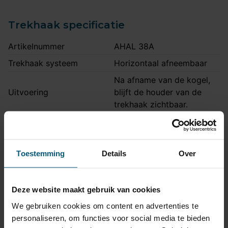
Trekhaak specificatie
Artikelnummer
AHAL 38A
Trekhaak systeem
Horizontaal afneembaar
Na afname van de kogel,
Uitvoering
blijft de houder van de
trekhaak zichtbaar.
Maximaal trekgewicht
1800 kg
Maximale kogeldruk
75 kg
Toestemming
Details
Over
Europees keurmerk
Ja
Bumperuitsnede
Ja
Uitsnede zichtbaar
Nee
Deze website maakt gebruik van cookies
Montagetijd
3 uur
We gebruiken cookies om content en advertenties te
personaliseren, om functies voor social media te bieden
Ook voor fietsendrager
Ja