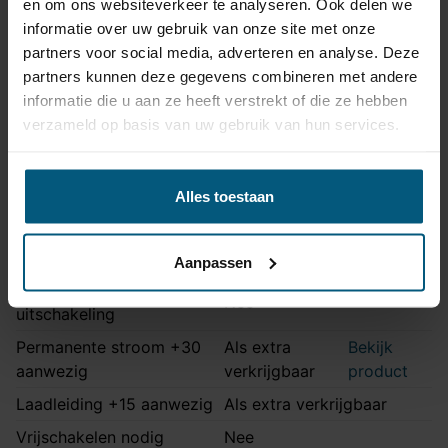
en om ons websiteverkeer te analyseren. Ook delen we
Montage handleiding
AHAL 38A
informatie over uw gebruik van onze site met onze
partners voor social media, adverteren en analyse. Deze
partners kunnen deze gegevens combineren met andere
Kabelset specificatie
informatie die u aan ze heeft verstrekt of die ze hebben
verzameld op basis van uw gebruik van hun services.
Artikelnummer
Unikit 13/8
Aansluiting
13 polig
Alles toestaan
Kabelset type
Universeel met module
Zonder originele
Stekkeraansluiting
connectoren
Aanpassen
Parkeersensoren
Nee
uitschakeling
Permanente stroom +30
Als extra
Bekijk
aanwezig
verkrijgbaar
product
Laadleiding +15 aanwezig
Als extra verkrijgbaar
Vrijschakelen nodig
Nee