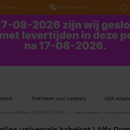
 in België
Bedrijvenkorting
7-08-2026 zijn wij gesl
 met levertijden in deze 
na 17-08-2026.
tomerk
Trekhaken voor campers
USA adapte
5 deurs, Hatchback | 01/2000 - 07/2010
Vaste trekhaak + 13 polige univer
olige universele kabelset | Alfa Ro