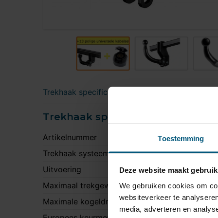
Trekhaak specificatie
Kabelset specificatie
Trekhaak specificatie
Artikelnummer
S
Toestemming
Trekhaak systeem
V
Uitvoering
K
Deze website maakt gebruik
Maximaal trekgewicht
1
We gebruiken cookies om cont
websiteverkeer te analyseren
Maximale kogeldruk
6
media, adverteren en analys
Europees keurmerk
J