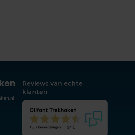
Reviews van echte
klanten
aken.nl