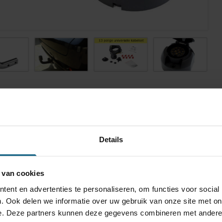
Gerelateerde producten
TA-035
Details
ast
ogel is bevestigd met twee bouten.
 van cookies
300 kg
ent en advertenties te personaliseren, om functies voor social
. Ook delen we informatie over uw gebruik van onze site met on
0 kg
e. Deze partners kunnen deze gegevens combineren met andere i
a