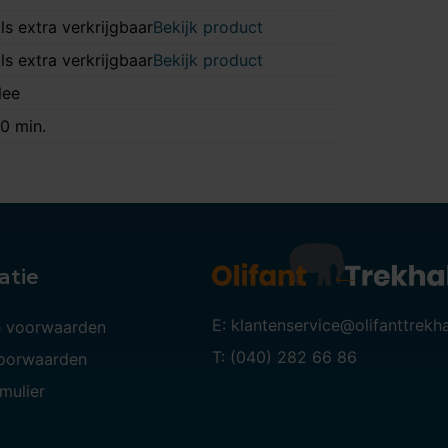
ls extra verkrijgbaar
Bekijk product
ls extra verkrijgbaar
Bekijk product
ee
0 min.
atie
E: klantenservice@olifanttrekh
 voorwaarden
T: (040) 282 66 86
voorwaarden
mulier