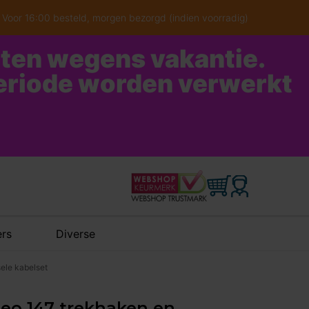
Voor 16:00 besteld, morgen bezorgd (indien voorradig)
oten wegens vakantie.
periode worden verwerkt
rs
Diverse
sele kabelset
meo 147 trekhaken en