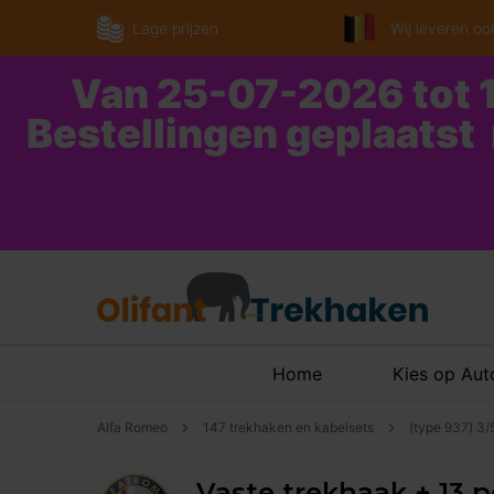
Lage prijzen
Wij leveren ook
Van 25-07-2026 tot 1
Bestellingen geplaatst
Home
Kies op Au
Alfa Romeo
147 trekhaken en kabelsets
(type 937) 3/
Vaste trekhaak + 13 p