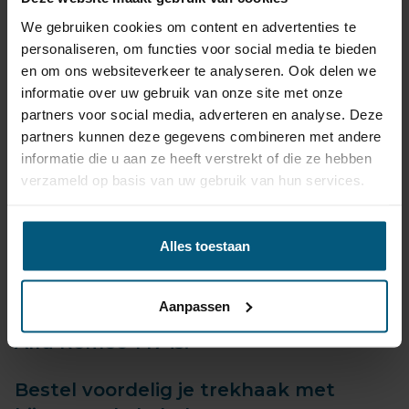
In
Reusel
bevind zich ons magazijn met een grote
voorraad vaste en
afneembare trekhaken
met
We gebruiken cookies om content en advertenties te
bijpassende kabelsets.
personaliseren, om functies voor social media te bieden
Betrouwbaar, snel geleverd, vaak binnen 24 uur!
en om ons websiteverkeer te analyseren. Ook delen we
Twijfel je welke trekhaak set het beste past?
informatie over uw gebruik van onze site met onze
Heb je vragen over de universele kabelsets?
partners voor social media, adverteren en analyse. Deze
Neem gewoon
contact
met ons op!
partners kunnen deze gegevens combineren met andere
Met onze jarenlange ervaring geeft Olifant
informatie die u aan ze heeft verstrekt of die ze hebben
trekhaken je graag een eerlijk en onafhankelijk advies.
verzameld op basis van uw gebruik van hun services.
Alfa Romeo 147 productiedatum vanaf
Alles toestaan
2000 tot 2010.
Aanpassen
Maak onder je keuze welk bouwjaar je
Alfa Romeo 147 is.
Bestel voordelig je trekhaak met