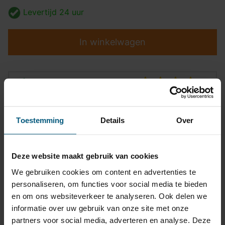
Levertijd
24 uur
In winkelwagen
Top kwaliteit
Pasvormgarantie
Toestemming
Details
Over
Snelle levering
14 dagen bedenktijd
Deze website maakt gebruik van cookies
Klantbeoordeling
9,2/10
We gebruiken cookies om content en advertenties te
personaliseren, om functies voor social media te bieden
en om ons websiteverkeer te analyseren. Ook delen we
informatie over uw gebruik van onze site met onze
Kabelset specificatie
partners voor social media, adverteren en analyse. Deze