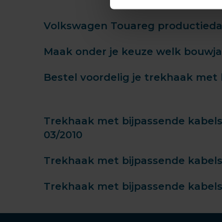
Volkswagen Touareg productieda
Maak onder je keuze welk bouwjaa
Bestel voordelig je trekhaak met 
Trekhaak met bijpassende kabelse
03/2010
Trekhaak met bijpassende kabelse
Trekhaak met bijpassende kabelse