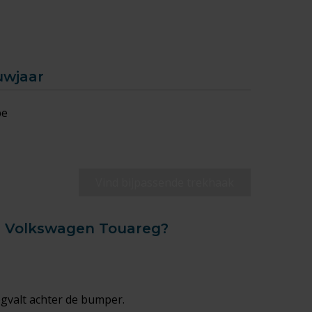
uwjaar
pe
Vind bijpassende trekhaak
je Volkswagen Touareg?
egvalt achter de bumper.