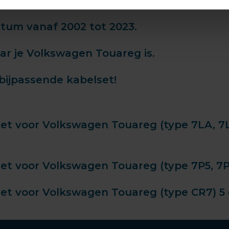
tum vanaf 2002 tot 2023.
r je Volkswagen Touareg is.
bijpassende kabelset!
t voor Volkswagen Touareg (type 7LA, 7L6,
t voor Volkswagen Touareg (type 7P5, 7P6)
t voor Volkswagen Touareg (type CR7) 5 