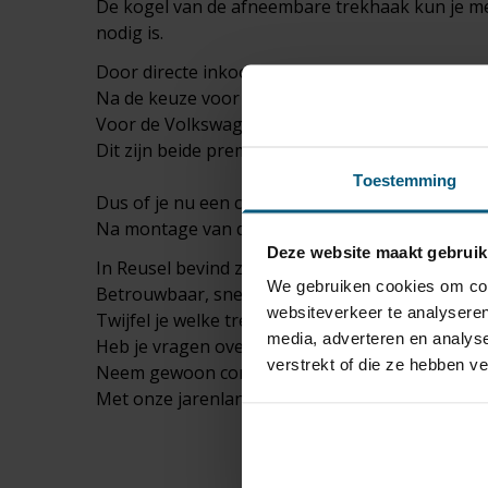
De kogel van de afneembare trekhaak kun je me
nodig is.
Door directe inkoop bij onze trekhaak fabrikan
Na de keuze voor de juiste trekhaak dient er o
Voor de Volkswagen Touareg zijn er wagenspeci
Dit zijn beide premium merken kabelsets wat e
Toestemming
Dus of je nu een caravan gaat trekken, op pad 
Na montage van de trekhaak op je Volkswagen T
Deze website maakt gebruik
In
Reusel
bevind zich ons magazijn met een gro
We gebruiken cookies om cont
Betrouwbaar, snel geleverd, vaak binnen 24 uur
websiteverkeer te analyseren
Twijfel je welke trekhaak set het beste past?
media, adverteren en analys
Heb je vragen over de universele kabelsets?
verstrekt of die ze hebben v
Neem gewoon
contact
met ons op!
Met onze jarenlange ervaring geeft Olifant trek