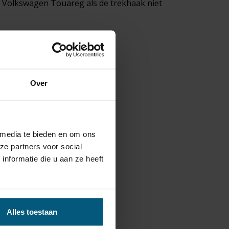
e Volkswagen Touareg als de trekhaak niet
ijzen bieden.
 en Erich Jaeger.
Over
or je
fietsendrager
:
 kabelsets.
 media te bieden en om ons
ze partners voor social
nformatie die u aan ze heeft
Alles toestaan