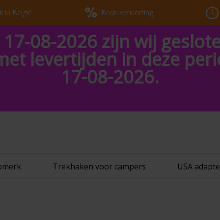
k in België
Bedrijvenkorting
 17-08-2026 zijn wij geslot
met levertijden in deze pe
17-08-2026.
tomerk
Trekhaken voor campers
USA adapte