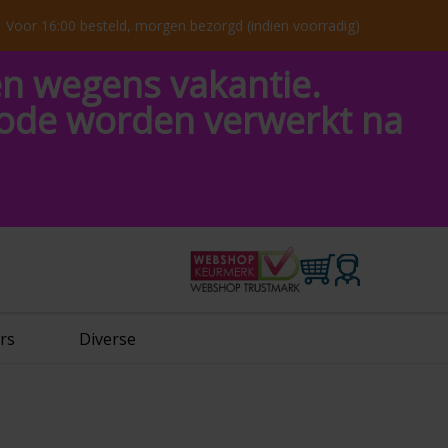
Voor 16:00 besteld, morgen bezorgd (indien voorradig)
en wegens vakantie.
riode worden verwerkt na
rs
Diverse