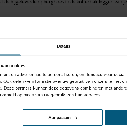
t de bijgeleverde opberghoes in de kofferbak leggen van j
ten Steinhof, Autohak en GDW kunnen wij de voordeligste pr
ok goed nagedacht te worden over de trekhaak bekabeling.
fieke of originele
kabelsets
beschikbaar van de merken ECS
en jarenlange probleemloze werking gaat garanderen!
Details
gaat met een paardentrailer of toch de trekhaak gebruikt vo
ouareg kun je veilig op weg.
 van cookies
te voorraad vaste en
afneembare trekhaken
met bijpassende
ent en advertenties te personaliseren, om functies voor social
!
. Ook delen we informatie over uw gebruik van onze site met on
e. Deze partners kunnen deze gegevens combineren met andere i
erzameld op basis van uw gebruik van hun services.
haken je graag een eerlijk en onafhankelijk advies.
Aanpassen