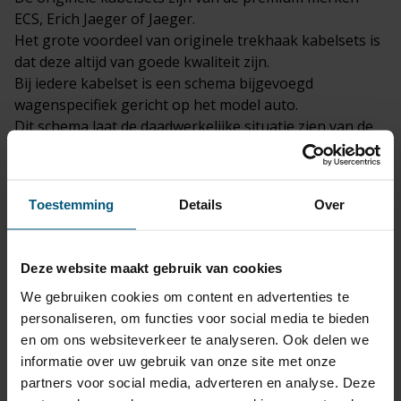
ECS, Erich Jaeger of Jaeger.
Het grote voordeel van originele trekhaak kabelsets is
dat deze altijd van goede kwaliteit zijn.
Bij iedere kabelset is een schema bijgevoegd
wagenspecifiek gericht op het model auto.
Dit schema laat de daadwerkelijke situatie zien van de
aansluitpunten in je Volkswagen taigo, 5 deurs, SUV |
08/2023 - heden
Het schema is ook te downloaden in de
Toestemming
Details
Over
productomschrijving van de kabelset.
Deze website maakt gebruik van cookies
Keuze uit een 7 of een 13 polige kabelset?
Een 13 polige kabelset is eigenlijk altijd aan te raden.
We gebruiken cookies om content en advertenties te
Alle fietsendragers en aanhangers wat nieuw op de
personaliseren, om functies voor social media te bieden
markt komt is eigenlijk al standaard voorzien van een
en om ons websiteverkeer te analyseren. Ook delen we
13 polige stekker.
informatie over uw gebruik van onze site met onze
Door de bajonet sluiting van de stekker is deze ook
partners voor social media, adverteren en analyse. Deze