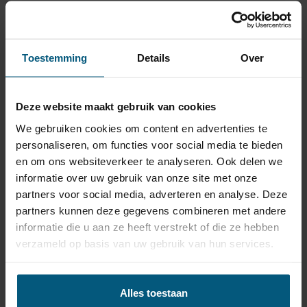
Trekhaak kabelsets
die geschikt zijn voor je
Toestemming
Details
Over
Volkswagen Jetta, II (type 19E, 1G2, 165) 2
deurs, Coupe | 12/1983 - 10/1991 worden bij
de set geleverd.
Deze website maakt gebruik van cookies
De originele kabelsets komen van premium merken
We gebruiken cookies om content en advertenties te
zoals
ECS, Erich Jaeger
of
Jaeger
.
personaliseren, om functies voor social media te bieden
en om ons websiteverkeer te analyseren. Ook delen we
informatie over uw gebruik van onze site met onze
Het grote voordeel van originele trekhaak kabelsets is
partners voor social media, adverteren en analyse. Deze
de hoge kwaliteit. Bij elke kabelset is een schema
partners kunnen deze gegevens combineren met andere
bijgevoegd, specifiek gericht op het model auto:
informatie die u aan ze heeft verstrekt of die ze hebben
verzameld op basis van uw gebruik van hun services.
Volkswagen Jetta, II (type 19E, 1G2, 165) 2
deurs, Coupe | 12/1983 - 10/1991
Dit schema toont de exacte aansluitpunten in de auto.
Alles toestaan
Het schema is ook te downloaden in de