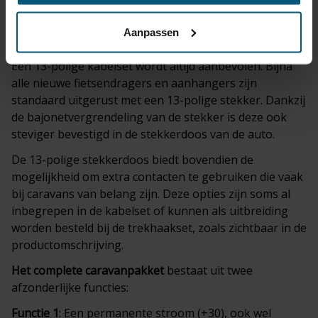
productomschrijving van de kabelset.
Aanpassen
Kies je voor een 7-polige of een 13-polige kabelset?
Een 13-polige kabelset wordt altijd aanbevolen. Bijna
alle nieuwe fietsendragers en aanhangers zijn
standaard uitgerust met een 13-polige stekker. Dankzij
de bajonetvergrendeling van de stekker is deze ook
steviger bevestigd in de stekkerdoos van de auto.
De 13-polige stekkerdoos biedt bovendien de
mogelijkheid om extra contacten te gebruiken die vaak
bij caravans van belang zijn. Deze opties zijn soms al
inbegrepen in de kabelset of kunnen als uitbreiding
worden besteld bij de trekhaakset, zoals zichtbaar in de
productomschrijving.
Het complete
caravanpakket
bestaat uit twee
afzonderlijke functies:
Functie 1
: Een permanente stroom (+30), ook wel