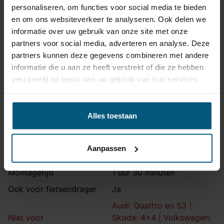
Artikelnummer
STV-060/1
personaliseren, om functies voor social media te bieden
en om ons websiteverkeer te analyseren. Ook delen we
Trekhaak systeem
Verticaal afneembaar
informatie over uw gebruik van onze site met onze
Na afname van de kogel, is
partners voor social media, adverteren en analyse. Deze
de houder van de trekhaak
Uitvoering
partners kunnen deze gegevens combineren met andere
volledig uit het zicht
informatie die u aan ze heeft verstrekt of die ze hebben
onttrokken.
verzameld op basis van uw gebruik van hun services.
Maximaal trekgewicht
1600 kg
Maximale kogeldruk
75 kg
Alles toestaan
Europees keurmerk
Ja
Bumperuitsnede
Ja
Aanpassen
Uitsnede zichtbaar
Nee
Montagetijd
1 uur 30 minuten
Ook voor fietsendrager
Ja
Audi: Quattro en S3 |
Niet voor
Skoda: 4x4 | Volkswagen: