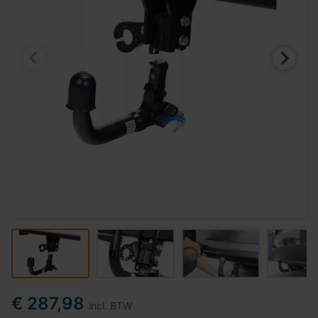
€ 287,98
incl. BTW