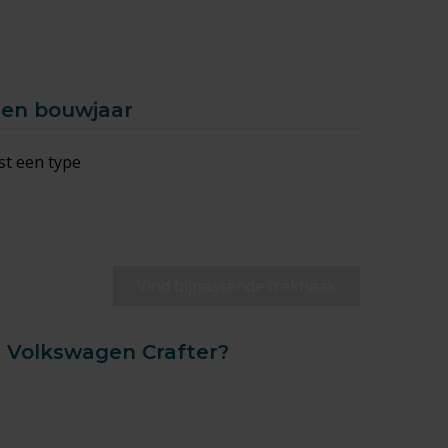
een bouwjaar
st een type
Vind bijpassende trekhaak
e Volkswagen Crafter?