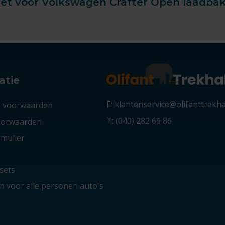
t voor Volkswagen Crafter Open laadbak - 
atie
E: klantenservice@olifanttrekh
 voorwaarden
T: (040) 282 66 86
voorwaarden
mulier
sets
 voor alle personen auto's