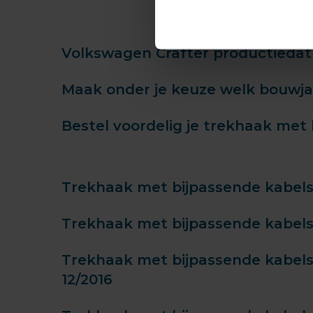
Volkswagen Crafter productiedat
Maak onder je keuze welk bouwjaa
Bestel voordelig je trekhaak met 
Trekhaak met bijpassende kabelse
Trekhaak met bijpassende kabelse
Trekhaak met bijpassende kabelse
12/2016