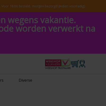
Voor 16:00 besteld, morgen bezorgd (indien voorradig)
en wegens vakantie.
riode worden verwerkt na
rs
Diverse