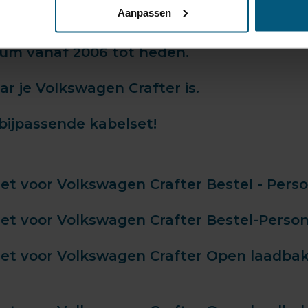
Aanpassen
um vanaf 2006 tot heden.
r je Volkswagen Crafter is.
bijpassende kabelset!
t voor Volkswagen Crafter Bestel - Person
t voor Volkswagen Crafter Bestel-Persone
t voor Volkswagen Crafter Open laadbak -