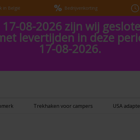
k in België
Bedrijvenkorting
 17-08-2026 zijn wij geslot
met levertijden in deze pe
17-08-2026.
tomerk
Trekhaken voor campers
USA adapte