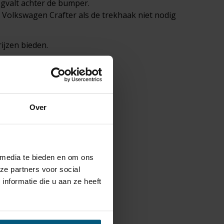
egvalt achter de bumper.
 Volkswagen Crafter als de trekhaak niet nodig
ijzen bieden.
n Erich Jaeger.
or je
fietsendrager
:
Over
 kabelsets.
 media te bieden en om ons
ze partners voor social
nformatie die u aan ze heeft