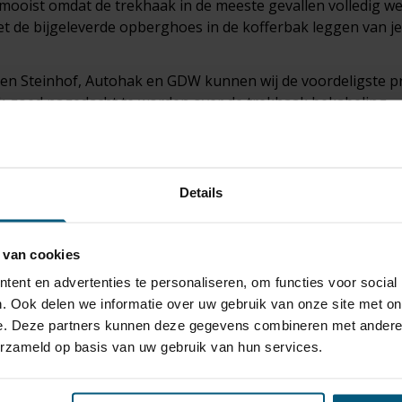
mooist omdat de trekhaak in de meeste gevallen volledig w
 de bijgeleverde opberghoes in de kofferbak leggen van je
ten Steinhof, Autohak en GDW kunnen wij de voordeligste pr
ok goed nagedacht te worden over de trekhaak bekabeling.
ieke of originele
kabelsets
beschikbaar van de merken ECS e
en jarenlange probleemloze werking gaat garanderen!
gaat met een paardentrailer of toch de trekhaak gebruikt vo
Details
after kun je veilig op weg.
te voorraad vaste en
afneembare trekhaken
met bijpassende
 van cookies
!
ent en advertenties te personaliseren, om functies voor social
. Ook delen we informatie over uw gebruik van onze site met on
e. Deze partners kunnen deze gegevens combineren met andere i
erzameld op basis van uw gebruik van hun services.
haken je graag een eerlijk en onafhankelijk advies.