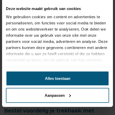
Betrouwbaar, snel geleverd, vaak binnen 24 uur!
Deze website maakt gebruik van cookies
Twijfel je welke trekhaak set het beste past?
Heb je vragen over de universele kabelsets?
We gebruiken cookies om content en advertenties te
Neem gewoon
contact
met ons op!
personaliseren, om functies voor social media te bieden
Met onze jarenlange ervaring geeft Olifant
en om ons websiteverkeer te analyseren. Ook delen we
trekhaken je graag een eerlijk en onafhankelijk advies.
informatie over uw gebruik van onze site met onze
partners voor social media, adverteren en analyse. Deze
partners kunnen deze gegevens combineren met andere
informatie die u aan ze heeft verstrekt of die ze hebben
verzameld op basis van uw gebruik van hun services.
Toyota Verso S productiedatum vanaf
2011 tot 2016.
Alles toestaan
Maak onder je keuze welk bouwjaar je
Aanpassen
Toyota Verso S is.
Bestel voordelig je trekhaak met