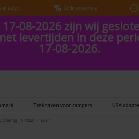
k in België
Bedrijvenkorting
 17-08-2026 zijn wij geslot
met levertijden in deze pe
17-08-2026.
tomerk
Trekhaken voor campers
USA adapte
n uitvoering | 04/2024 - heden