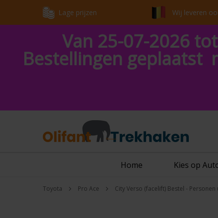
Lage prijzen
Wij leveren oo
Van 25-07-2026 tot
Bestellingen geplaatst 
Home
Kies op Au
Toyota
Pro Ace
City Verso (facelift) Bestel - Persone