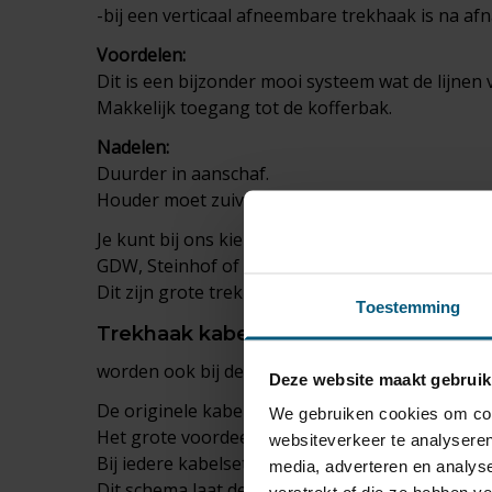
-bij een verticaal afneembare trekhaak is na af
Voordelen:
Dit is een bijzonder mooi systeem wat de lijnen v
Makkelijk toegang tot de kofferbak.
Nadelen:
Duurder in aanschaf.
Houder moet zuiver blijven als de trekhaak niet
Je kunt bij ons kiezen uit de gerenommeerde t
GDW, Steinhof of Autohak.
Dit zijn grote trekhaak fabrikanten die een u
Toestemming
Trekhaak
kabelsets
passend voor je To
worden ook bij de set geleverd.
Deze website maakt gebruik
De originele kabelsets zijn van de premium merk
We gebruiken cookies om cont
Het grote voordeel van originele trekhaak kabelse
websiteverkeer te analyseren
Bij iedere kabelset is een schema bijgevoegd wa
media, adverteren en analys
Dit schema laat de daadwerkelijke situatie zien v