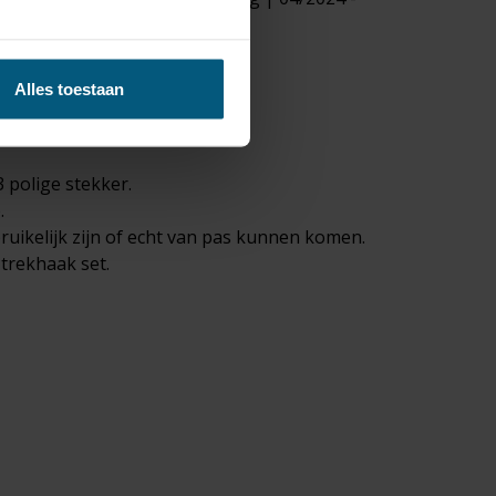
Alles toestaan
 polige stekker.
.
ruikelijk zijn of echt van pas kunnen komen.
 trekhaak set.