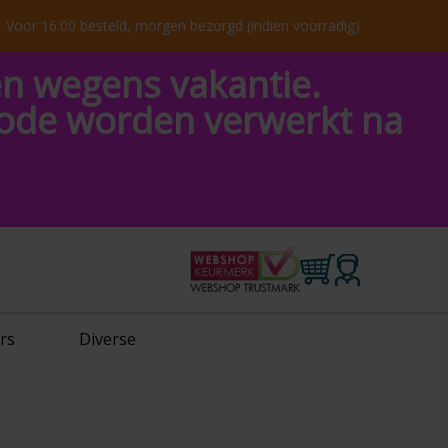
Voor 16:00 besteld, morgen bezorgd (indien voorradig)
en wegens vakantie.
riode worden verwerkt na
rs
Diverse