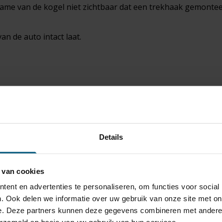
name van de kogel niet zichtbaar dat een trekhaak gemonteer
an de auto intact laat.
 gemonteerd is.
rekhaak merken
itstekende naam hebben opgebouwd.
Details
yota Pro Ace, City Verso (facelift) Bestel - Per
 van cookies
en ECS, Erich Jaeger of Jaeger.
ent en advertenties te personaliseren, om functies voor social
ts is dat deze altijd van goede kwaliteit zijn.
. Ook delen we informatie over uw gebruik van onze site met on
genspecifiek gericht op het model auto.
e. Deze partners kunnen deze gegevens combineren met andere i
an de aansluitpunten in je Toyota Pro Ace, City Verso (faceli