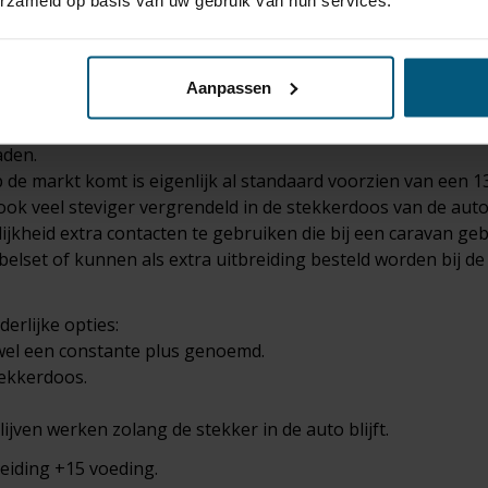
erzameld op basis van uw gebruik van hun services.
mschrijving van de kabelset.
Aanpassen
aden.
de markt komt is eigenlijk al standaard voorzien van een 13
 ook veel steviger vergrendeld in de stekkerdoos van de auto
jkheid extra contacten te gebruiken die bij een caravan geb
abelset of kunnen als extra uitbreiding besteld worden bij de
derlijke opties:
wel een constante plus genoemd.
tekkerdoos.
ijven werken zolang de stekker in de auto blijft.
leiding +15 voeding.