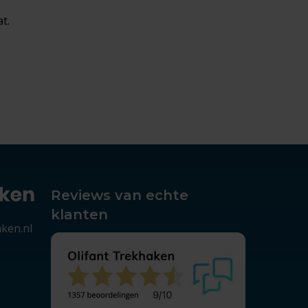
t.
Reviews van echte
klanten
aken.nl