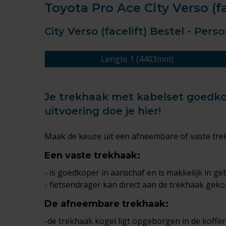
Toyota Pro Ace City Verso (f
City Verso (facelift) Bestel - Per
Lengte 1 (4403mm)
Je trekhaak met kabelset goedkoop
uitvoering doe je hier!
Maak de keuze uit een afneembare of vaste tre
Een
vaste trekhaak
:
- is goedkoper in aanschaf en is makkelijk in ge
- fietsendrager kan direct aan de trekhaak gek
De
afneembare trekhaak
:
-de trekhaak kogel ligt opgeborgen in de kofferb