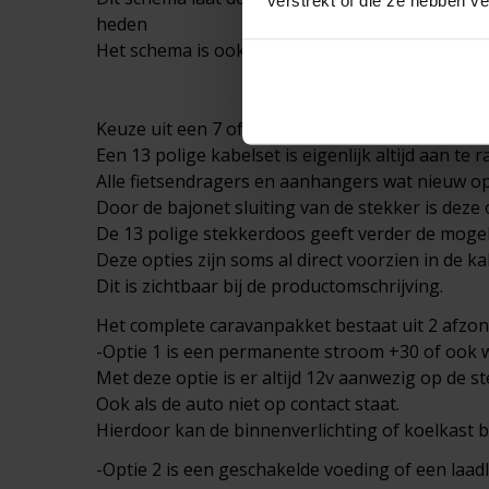
verstrekt of die ze hebben v
heden
Het schema is ook te downloaden in de producto
Keuze uit een 7 of een 13 polige kabelset?
Een 13 polige kabelset is eigenlijk altijd aan te r
Alle fietsendragers en aanhangers wat nieuw op 
Door de bajonet sluiting van de stekker is deze
De 13 polige stekkerdoos geeft verder de mogeli
Deze opties zijn soms al direct voorzien in de k
Dit is zichtbaar bij de productomschrijving.
Het complete
caravanpakket
bestaat uit 2 afzon
-Optie 1 is een permanente stroom +30 of ook 
Met deze optie is er altijd 12v aanwezig op de s
Ook als de auto niet op contact staat.
Hierdoor kan de binnenverlichting of koelkast bl
-Optie 2 is een geschakelde voeding of een laad