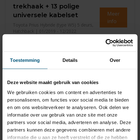
trekhaak + 13 polige
Meer
universele kabelset
info
Toyota Prius Hybride (type W5) 5 deurs,
Hatchback | 01/2019 - 12/2022
€ 282,20
Levertijd
3-5
werkdagen
Toestemming
Details
Over
incl. BTW
Deze website maakt gebruik van cookies
Verticaal afneembare
We gebruiken cookies om content en advertenties te
trekhaak + 13 polige
personaliseren, om functies voor social media te bieden
Meer
universele kabelset
en om ons websiteverkeer te analyseren. Ook delen we
info
Toyota Prius Hybride (type W5) 5 deurs,
informatie over uw gebruik van onze site met onze
Hatchback | 01/2019 - 12/2022
partners voor social media, adverteren en analyse. Deze
partners kunnen deze gegevens combineren met andere
informatie die u aan ze heeft verstrekt of die ze hebben