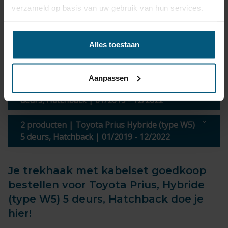
€ 388,77
Levertijd
3-5
verzameld op basis van uw gebruik van hun services.
werkdagen
incl. BTW
Alles toestaan
3 trekhaken | Toyota Prius Hybride (type W5)
5 deurs, Hatchback | 01/2019 - 12/2022
Aanpassen
4 kabelsets | Toyota Prius Hybride (type W5) 5
deurs, Hatchback | 01/2019 - 12/2022
2 producten | Toyota Prius Hybride (type W5)
5 deurs, Hatchback | 01/2019 - 12/2022
Je trekhaak met kabelset goedkoop
bestellen voor Toyota Prius, Hybride
(type W5) 5 deurs, Hatchback doe je
hier!