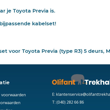
 je Toyota Previa is.
bijpassende kabelset!
t voor Toyota Previa (type R3) 5 deurs, M
atie
E: klantenservice@olifanttrekh
 voorwaarden
T: (040) 282 66 86
voorwaarden