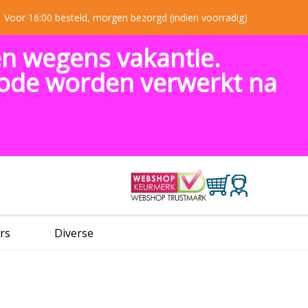
Voor 16:00 besteld, morgen bezorgd (indien voorradig)
en wegens vakantie.
riode worden verwerkt na
rs
Diverse