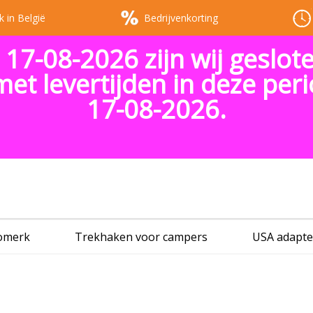
k in België
Bedrijvenkorting
 17-08-2026 zijn wij geslot
met levertijden in deze pe
17-08-2026.
tomerk
Trekhaken voor campers
USA adapte