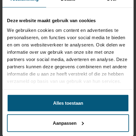
Toyota Avensis productiedatum vanaf
1998 tot 2019.
Deze website maakt gebruik van cookies
Maak onder je keuze welk bouwjaar je
We gebruiken cookies om content en advertenties te
Toyota Avensis is.
personaliseren, om functies voor social media te bieden
en om ons websiteverkeer te analyseren. Ook delen we
informatie over uw gebruik van onze site met onze
Bestel voordelig je trekhaak met
partners voor social media, adverteren en analyse. Deze
bijpassende kabelset!
partners kunnen deze gegevens combineren met andere
informatie die u aan ze heeft verstrekt of die ze hebben
verzameld op basis van uw gebruik van hun services.
Trekhaak met bijpassende kabelset
Alles toestaan
voor Toyota Avensis (type T22) 5 deurs,
Hatchback | 02/1998 - 03/2003
Aanpassen
Trekhaak met bijpassende kabelset