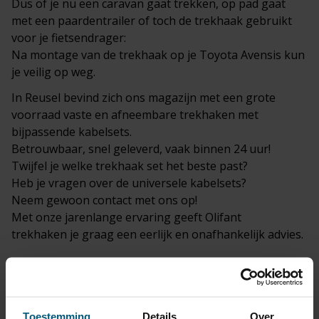
Dus of je nu een caravan gaat trekken, op pad gaat
met een paardentrailer of toch de trekhaak gebruikt
voor je
fietsendrager
:
Na montage van de trekhaak op je Toyota Avensis kun
je veilig op weg.
In
Reusel
bevind zich ons magazijn met een grote
voorraad vaste en
afneembare trekhaken
met
bijpassende kabelsets.
Betrouwbaar, snel geleverd, vaak binnen 24 uur!
Twijfel je welke trekhaak set het beste past?
Heb je vragen over de universele kabelsets?
Neem gewoon
contact
met ons op!
Met onze jarenlange ervaring geeft Olifant
trekhaken je graag een eerlijk en onafhankelijk advies.
Toestemming
Details
Over