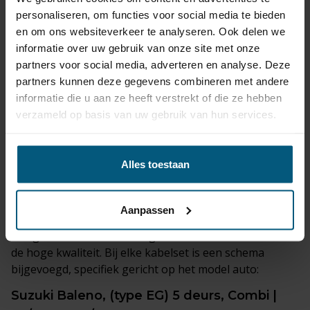
De verticaal afneembare trekhaak is de meest discrete
personaliseren, om functies voor social media te bieden
optie. Wanneer deze is verwijderd, blijft er nauwelijks
en om ons websiteverkeer te analyseren. Ook delen we
een zichtbare bevestiging achter.
informatie over uw gebruik van onze site met onze
partners voor social media, adverteren en analyse. Deze
partners kunnen deze gegevens combineren met andere
Trekhaak kabelsets
die geschikt zijn voor je
informatie die u aan ze heeft verstrekt of die ze hebben
Suzuki Baleno, (type EG) 5 deurs, Combi |
verzameld op basis van uw gebruik van hun services.
07/1995 - 05/2002 worden bij de set
geleverd.
Alles toestaan
De originele kabelsets komen van premium merken
zoals
ECS, Erich Jaeger
of
Jaeger
.
Aanpassen
Het grote voordeel van originele trekhaak kabelsets is
de hoge kwaliteit. Bij elke kabelset is een schema
bijgevoegd, specifiek gericht op het model auto:
Suzuki Baleno, (type EG) 5 deurs, Combi |