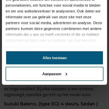
De verticaal afneembare trekhaak is de meest discrete
personaliseren, om functies voor social media te bieden
optie. Wanneer deze is verwijderd, blijft er nauwelijks
en om ons websiteverkeer te analyseren. Ook delen we
een zichtbare bevestiging achter.
informatie over uw gebruik van onze site met onze
partners voor social media, adverteren en analyse. Deze
partners kunnen deze gegevens combineren met andere
Trekhaak kabelsets
die geschikt zijn voor je
informatie die u aan ze heeft verstrekt of die ze hebben
Suzuki Baleno, (type EG) 4 deurs, Sedan |
verzameld op basis van uw gebruik van hun services.
07/1995 - 05/2002 worden bij de set
geleverd.
Alles toestaan
De originele kabelsets komen van premium merken
zoals
ECS, Erich Jaeger
of
Jaeger
.
Aanpassen
Het grote voordeel van originele trekhaak kabelsets is
de hoge kwaliteit. Bij elke kabelset is een schema
bijgevoegd, specifiek gericht op het model auto:
Suzuki Baleno, (type EG) 4 deurs, Sedan |