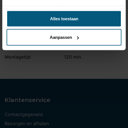
Aansluiting
7 polig
Kabelset type
Origineel
Alles toestaan
Stekkeraansluiting
Met originele connectoren
Parkeersensoren
Ja
Aanpassen
uitschakeling
Vrijschakelen nodig
Ja
Montagetijd
120 min.
Klantenservice
Contactgegevens
Bezorgen en afhalen