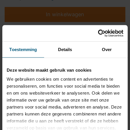
In winkelwagen
Top kwaliteit
Toestemming
Details
Over
Pasvormgarantie
Snelle levering
Deze website maakt gebruik van cookies
14 dagen bedenktijd
We gebruiken cookies om content en advertenties te
personaliseren, om functies voor social media te bieden
Klantbeoordeling
9,2/10
en om ons websiteverkeer te analyseren. Ook delen we
informatie over uw gebruik van onze site met onze
partners voor social media, adverteren en analyse. Deze
Kabelset specificatie
partners kunnen deze gegevens combineren met andere
informatie die u aan ze heeft verstrekt of die ze hebben
Artikelnummer
AC426207R-T
verzameld op basis van uw gebruik van hun services.