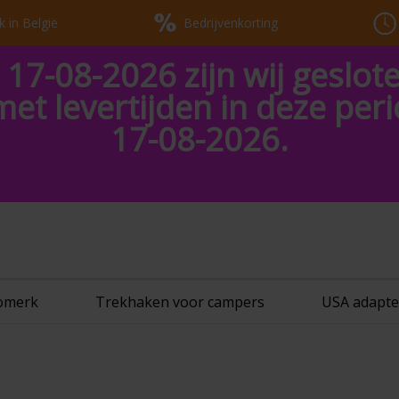
k in België
Bedrijvenkorting
 17-08-2026 zijn wij geslot
met levertijden in deze pe
17-08-2026.
tomerk
Trekhaken voor campers
USA adapte