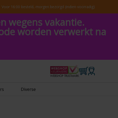
Voor 16:00 besteld, morgen bezorgd (indien voorradig)
en wegens vakantie.
riode worden verwerkt na
rs
Diverse