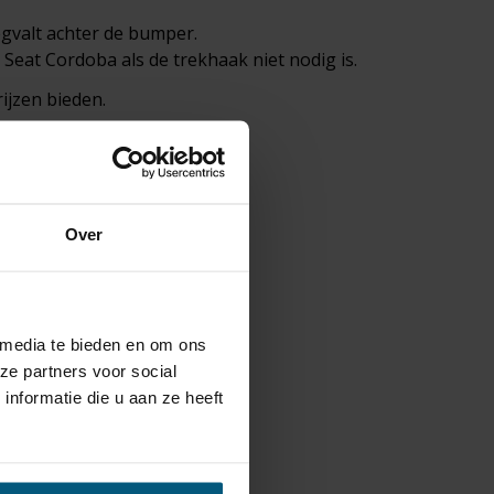
egvalt achter de bumper.
Seat Cordoba als de trekhaak niet nodig is.
ijzen bieden.
h Jaeger.
or je
fietsendrager
:
Over
 kabelsets.
 media te bieden en om ons
ze partners voor social
nformatie die u aan ze heeft