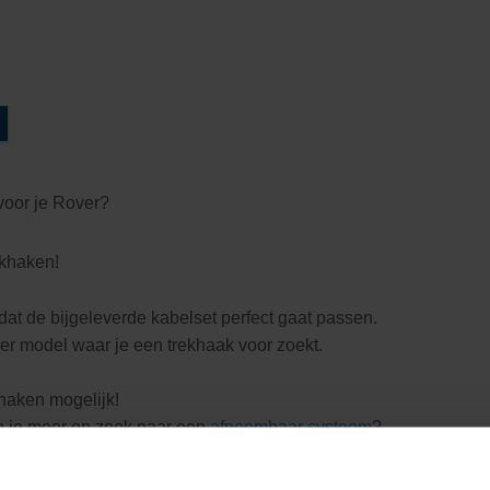
voor je Rover?
ekhaken!
dat de bijgeleverde kabelset perfect gaat passen.
er model waar je een trekhaak voor zoekt.
khaken mogelijk!
n je meer op zoek naar een
afneembaar systeem
?
lemaal afhankelijk van je plannen en het gebruik.
e hoogte bent wat de mogelijkheden in trekhaakbekabeling zijn.