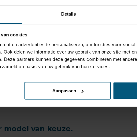
 Jaeger ben je er altijd zeker dat de originele kabelsets van ho
Details
 bij je past?
 trekhaak of kabelset?
 van cookies
 graag!
ent en advertenties te personaliseren, om functies voor social
. Ook delen we informatie over uw gebruik van onze site met on
e. Deze partners kunnen deze gegevens combineren met andere i
erzameld op basis van uw gebruik van hun services.
ren 1878 tot 2005.
Aanpassen
r model van keuze.