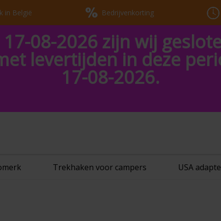
k in België
Bedrijvenkorting
 17-08-2026 zijn wij geslot
met levertijden in deze pe
17-08-2026.
tomerk
Trekhaken voor campers
USA adapte