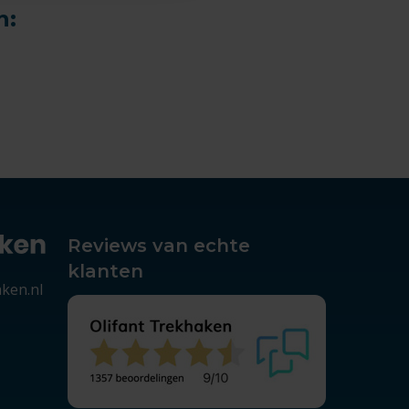
n:
Reviews van echte
klanten
aken.nl