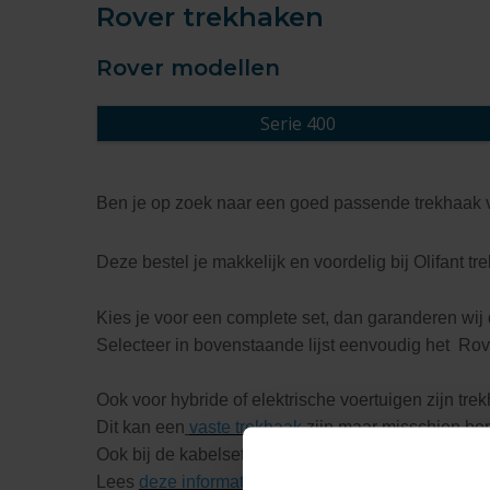
Rover trekhaken
Rover modellen
Serie 400
Ben je op zoek naar een goed passende trekhaak 
Deze bestel je makkelijk en voordelig bij Olifant tr
Kies je voor een complete set, dan garanderen wij 
Selecteer in bovenstaande lijst eenvoudig het Rov
Ook voor hybride of elektrische voertuigen zijn tre
Dit kan een
vaste trekhaak
zijn maar misschien be
Ook bij de kabelsets zijn er meerdere opties dit al
Lees
deze informatie
als je nog niet helemaal op d