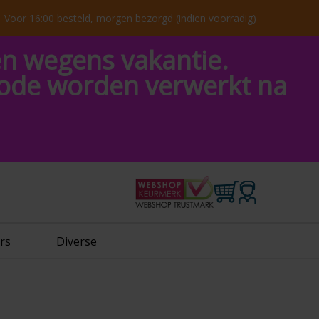
Voor 16:00 besteld, morgen bezorgd (indien voorradig)
en wegens vakantie.
riode worden verwerkt na
rs
Diverse