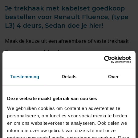
Je trekhaak met kabelset goedkoop
bestellen voor Renault Fluence, (type
L3) 4 deurs, Sedan doe je hier!
Maak de keuze uit een afneembare of vaste trekhaak:
Een
vaste trekhaak
:
- is goedkoper in aanschaf en is makkelijk in gebruik.
- fietsendrager kan direct aan de trekhaak gekoppeld
Toestemming
Details
Over
worden.
De
afneembare trekhaak
:
Deze website maakt gebruik van cookies
-de trekhaak kogel ligt opgeborgen in de kofferbak als
deze niet in gebruik is.
We gebruiken cookies om content en advertenties te
-bij een verticaal afneembare trekhaak is na afname
personaliseren, om functies voor social media te bieden
van de kogel niet zichtbaar dat een trekhaak
en om ons websiteverkeer te analyseren. Ook delen we
gemonteerd is.
informatie over uw gebruik van onze site met onze
partners voor social media, adverteren en analyse. Deze