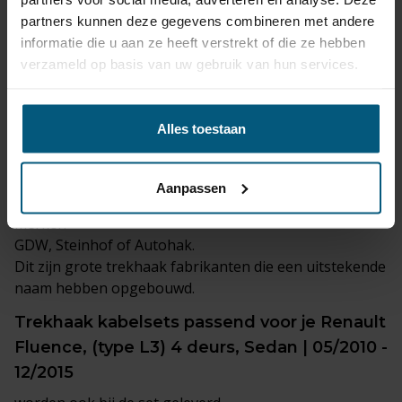
Voordelen:
partners kunnen deze gegevens combineren met andere
Dit is een bijzonder mooi systeem wat de lijnen van de
informatie die u aan ze heeft verstrekt of die ze hebben
auto intact laat.
verzameld op basis van uw gebruik van hun services.
Makkelijk toegang tot de kofferbak.
Nadelen:
Duurder in aanschaf.
Alles toestaan
Houder moet zuiver blijven als de trekhaak niet
gemonteerd is.
Aanpassen
Je kunt bij ons kiezen uit de gerenommeerde trekhaak
merken
GDW, Steinhof of Autohak.
Dit zijn grote trekhaak fabrikanten die een uitstekende
naam hebben opgebouwd.
Trekhaak
kabelsets
passend voor je Renault
Fluence, (type L3) 4 deurs, Sedan | 05/2010 -
12/2015