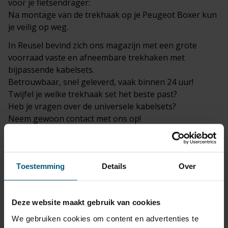
voor je
fietsendrager
:
Na montage van de trekhaak op je Peugeot Boxer kun
je veilig op weg.
In
Reusel
bevind zich ons magazijn met een grote
voorraad vaste en
afneembare trekhaken
met
bijpassende kabelsets.
Betrouwbaar, snel geleverd, vaak binnen 24 uur!
Twijfel je welke trekhaak set het beste past?
Heb je vragen over de universele kabelsets?
Neem gewoon
contact
met ons op!
Met onze jarenlange ervaring geeft Olifant
trekhaken je graag een eerlijk en onafhankelijk advies.
Toestemming
Details
Over
Deze website maakt gebruik van cookies
We gebruiken cookies om content en advertenties te
Peugeot Boxer productiedatum vanaf