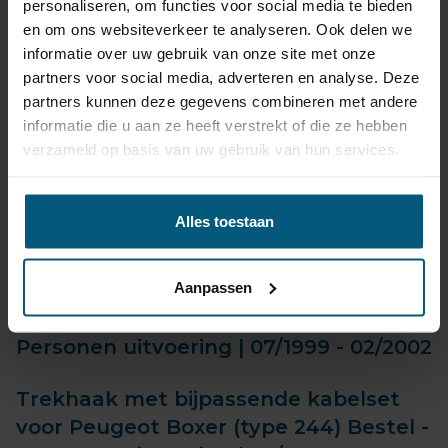
personaliseren, om functies voor social media te bieden
1994 tot heden.
en om ons websiteverkeer te analyseren. Ook delen we
informatie over uw gebruik van onze site met onze
Maak onder je keuze welk bouwjaar je
partners voor social media, adverteren en analyse. Deze
Peugeot Boxer is.
partners kunnen deze gegevens combineren met andere
informatie die u aan ze heeft verstrekt of die ze hebben
Bestel voordelig je trekhaak met
verzameld op basis van uw gebruik van hun services.
bijpassende kabelset!
Alles toestaan
Aanpassen
Trekhaak met bijpassende kabelset
voor Peugeot Boxer (type 230) Bestel -
Personen uitvoering | 07/1999 - 02/2002
Trekhaak met bijpassende kabelset
voor Peugeot Boxer (type 244) Bestel -