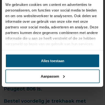
Betrouwbaar, snel geleverd, vaak binnen 24 uur!
We gebruiken cookies om content en advertenties te
Twijfel je welke trekhaak set het beste past?
personaliseren, om functies voor social media te bieden
Heb je vragen over de universele kabelsets?
en om ons websiteverkeer te analyseren. Ook delen we
Neem gewoon
contact
met ons op!
informatie over uw gebruik van onze site met onze
Met onze jarenlange ervaring geeft Olifant
partners voor social media, adverteren en analyse. Deze
trekhaken je graag een eerlijk en onafhankelijk advies.
partners kunnen deze gegevens combineren met andere
informatie die u aan ze heeft verstrekt of die ze hebben
verzameld op basis van uw gebruik van hun services.
Alles toestaan
Peugeot 806 productiedatum vanaf
1994 tot 2002.
Aanpassen
Maak onder je keuze welk bouwjaar je
Peugeot 806 is.
Bestel voordelig je trekhaak met