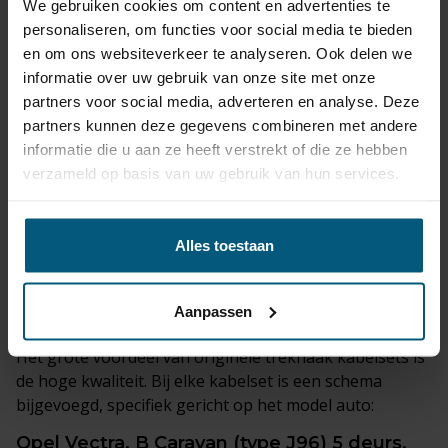
We gebruiken cookies om content en advertenties te
De verticaal afneembare trekhaak is de meest discrete
personaliseren, om functies voor social media te bieden
optie. Wanneer deze is verwijderd, blijft er nauwelijks
en om ons websiteverkeer te analyseren. Ook delen we
een zichtbare bevestiging achter.
informatie over uw gebruik van onze site met onze
partners voor social media, adverteren en analyse. Deze
partners kunnen deze gegevens combineren met andere
Trekhaak kabelsets
die geschikt zijn voor je
informatie die u aan ze heeft verstrekt of die ze hebben
Opel Vectra, B Caravan (type J96) 5 deurs,
verzameld op basis van uw gebruik van hun services.
Combi | 11/1996 - 08/2003 worden bij de set
geleverd.
Alles toestaan
De originele kabelsets komen van premium merken
zoals
ECS, Erich Jaeger
of
Jaeger
.
Aanpassen
Het grote voordeel van originele trekhaak kabelsets is
de hoge kwaliteit. Bij elke kabelset is een schema
bijgevoegd, specifiek gericht op het model auto:
Opel Vectra, B Caravan (type J96) 5 deurs,