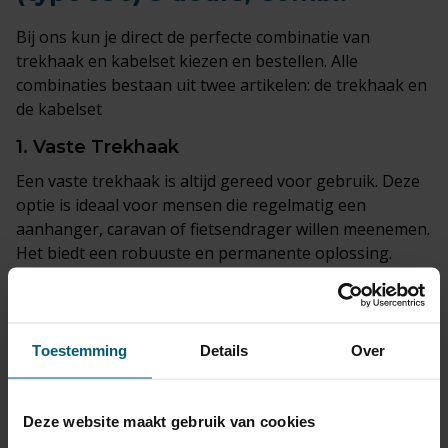
Bij ons kun je direct de perfecte combinatie van
trekhaak en kabelset kiezen en bestellen. Alle
combinaties bestaan uit twee artikelen: de trekhaak en
de kabelset
1.
Vaste Trekhaak
Een vaste trekhaak is altijd gereed voor gebruik. Deze
optie is ideaal voor mensen die regelmatig een
aanhanger, caravan of fietsendrager willen meenemen.
Het biedt een robuuste en permanente oplossing.
2.
Horizontaal Afneembare Trekhaak
De horizontaal afneembare trekhaak kan eenvoudig
worden verwijderd wanneer deze niet in gebruik is. Dit
Toestemming
Details
Over
is een uitstekende keuze voor wie flexibiliteit wenst
zonder in te boeten op functionaliteit.
Deze website maakt gebruik van cookies
3.
Verticaal Afneembare Trekhaak