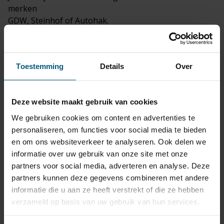
merken
GDW, Steinhof of Autohak.
Dit zijn grote trekhaak fabrikanten die een uitstekende
naam hebben opgebouwd.
Trekhaak
kabelsets
passend voor je Nissan
Toestemming
Details
Over
Tiida, (type C11) 4 deurs, Sedan | 02/2007 -
07/2012
Deze website maakt gebruik van cookies
worden ook bij de set geleverd.
We gebruiken cookies om content en advertenties te
De originele kabelsets zijn van de premium merken
personaliseren, om functies voor social media te bieden
ECS, Erich Jaeger of Jaeger.
en om ons websiteverkeer te analyseren. Ook delen we
Het grote voordeel van originele trekhaak kabelsets is
informatie over uw gebruik van onze site met onze
dat deze altijd van goede kwaliteit zijn.
partners voor social media, adverteren en analyse. Deze
Bij iedere kabelset is een schema bijgevoegd
partners kunnen deze gegevens combineren met andere
wagenspecifiek gericht op het model auto.
informatie die u aan ze heeft verstrekt of die ze hebben
Dit schema laat de daadwerkelijke situatie zien van de
verzameld op basis van uw gebruik van hun services.
aansluitpunten in je Nissan Tiida, (type C11) 4 deurs,
Sedan | 02/2007 - 07/2012