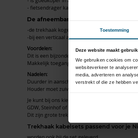
- is goedkoper in aanschaf en is makkelijk in ge
- fietsendrager kan direct aan de trekhaak gek
De
afneembare trekhaak
:
-de trekhaak kogel ligt opgeborgen in de kofferb
Toestemming
-bij een verticaal afneembare trekhaak is na af
Voordelen:
Deze website maakt gebruik
Dit is een bijzonder mooi systeem wat de lijnen v
We gebruiken cookies om cont
Makkelijk toegang tot de kofferbak.
websiteverkeer te analyseren
Nadelen:
media, adverteren en analys
Duurder in aanschaf.
verstrekt of die ze hebben v
Houder moet zuiver blijven als de trekhaak niet
Je kunt bij ons kiezen uit de gerenommeerde t
GDW, Steinhof of Autohak.
Dit zijn grote trekhaak fabrikanten die een u
Trekhaak
kabelsets
passend voor je Nis
worden ook bij de set geleverd.