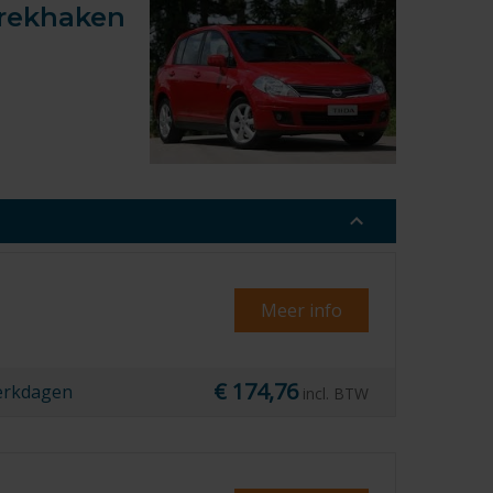
 trekhaken
Meer info
€ 174,76
erkdagen
incl. BTW