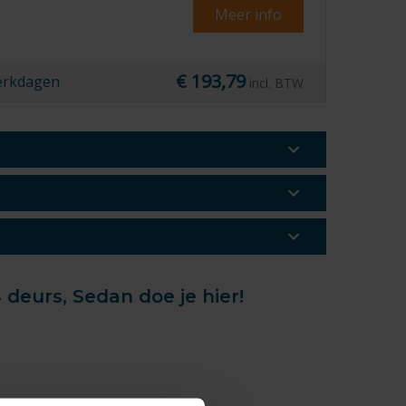
Meer info
€ 193,79
erkdagen
incl. BTW
 deurs, Sedan doe je hier!