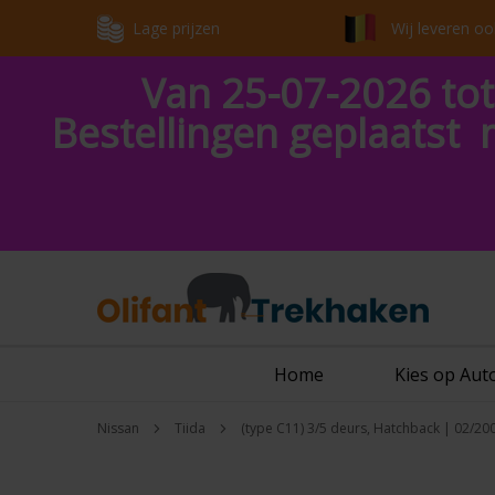
Lage prijzen
Wij leveren oo
Van 25-07-2026 tot
Bestellingen geplaatst 
Home
Kies op Au
Nissan
Tiida
(type C11) 3/5 deurs, Hatchback | 02/20