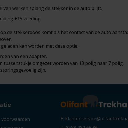
ijven werken zolang de stekker in de auto blijft.
leiding +15 voeding.
 op de stekkerdoos komt als het contact van de auto aanstaa
mover.
e geladen kan worden met deze optie.
orden van een adapter.
 tussenstukje omgezet worden van 13 polig naar 7 polig.
storingsgevoelig zijn.
atie
E: klantenservice@olifanttrekh
 voorwaarden
T: (040) 282 66 86