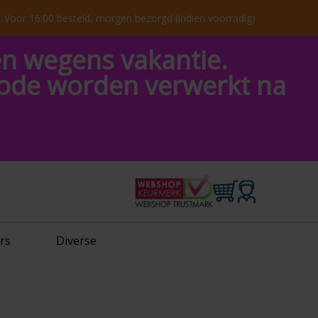
Voor 16:00 besteld, morgen bezorgd (indien voorradig)
en wegens vakantie.
riode worden verwerkt na
rs
Diverse