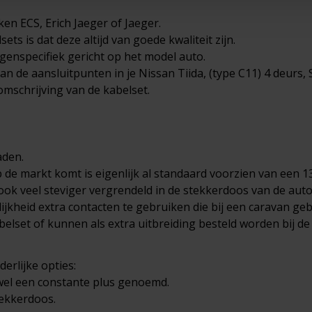
en ECS, Erich Jaeger of Jaeger.
ts is dat deze altijd van goede kwaliteit zijn.
genspecifiek gericht op het model auto.
van de aansluitpunten in je Nissan Tiida, (type C11) 4 deurs,
mschrijving van de kabelset.
aden.
de markt komt is eigenlijk al standaard voorzien van een 13
 ook veel steviger vergrendeld in de stekkerdoos van de auto
jkheid extra contacten te gebruiken die bij een caravan geb
abelset of kunnen als extra uitbreiding besteld worden bij de
derlijke opties:
wel een constante plus genoemd.
tekkerdoos.