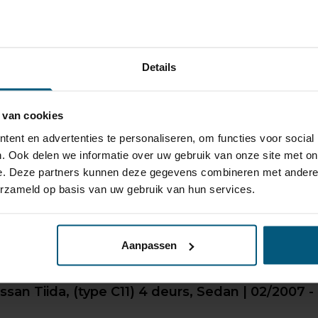
bruik.
oppeld worden.
Details
ak als deze niet in gebruik is.
name van de kogel niet zichtbaar dat een trekhaak gemonteer
 van cookies
an de auto intact laat.
ent en advertenties te personaliseren, om functies voor social
. Ook delen we informatie over uw gebruik van onze site met on
e. Deze partners kunnen deze gegevens combineren met andere i
erzameld op basis van uw gebruik van hun services.
 gemonteerd is.
rekhaak merken
Aanpassen
itstekende naam hebben opgebouwd.
san Tiida, (type C11) 4 deurs, Sedan | 02/2007 -