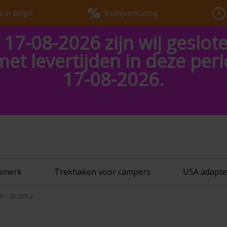
k in België
Bedrijvenkorting
 17-08-2026 zijn wij geslot
met levertijden in deze pe
17-08-2026.
tomerk
Trekhaken voor campers
USA adapte
07 - 07/2012