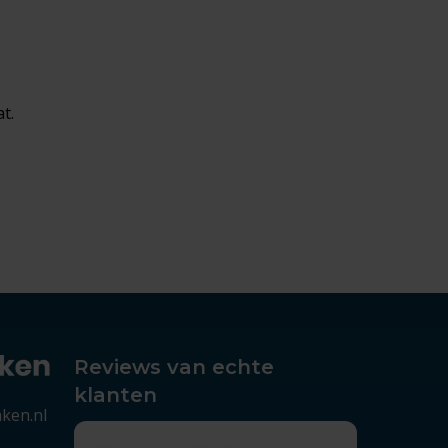
t.
Reviews van echte
klanten
aken.nl