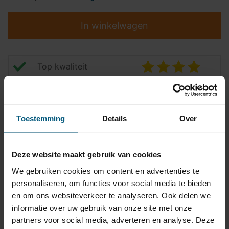
In winkelwagen
Top kwaliteit
Pasvormgarantie
Snelle levering
Toestemming
Details
Over
14 dagen bedenktijd
Klantbeoordeling
9,2/10
Deze website maakt gebruik van cookies
We gebruiken cookies om content en advertenties te
personaliseren, om functies voor social media te bieden
Kabelset specificatie
en om ons websiteverkeer te analyseren. Ook delen we
informatie over uw gebruik van onze site met onze
Artikelnummer
87VW305HX
partners voor social media, adverteren en analyse. Deze