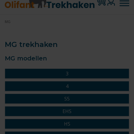
MG
MG trekhaken
MG modellen
3
4
S5
EHS
HS