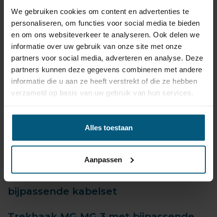
We gebruiken cookies om content en advertenties te
Direct uit voorraad.
personaliseren, om functies voor social media te bieden
en om ons websiteverkeer te analyseren. Ook delen we
Klik eenvoudig op het MG model van keuze.
informatie over uw gebruik van onze site met onze
Trekhaak met kabelset voor alle onderstaande MG
partners voor social media, adverteren en analyse. Deze
modellen:
partners kunnen deze gegevens combineren met andere
informatie die u aan ze heeft verstrekt of die ze hebben
verzameld op basis van uw gebruik van hun services.
Trekhaak MG EHS met bijpassende
kabelset
Alles toestaan
Trekhaak MG HS met bijpassende
kabelset
Aanpassen
Trekhaak MG Marvel-R met
bijpassende kabelset
Trekhaak MG MG 3 met bijpassende