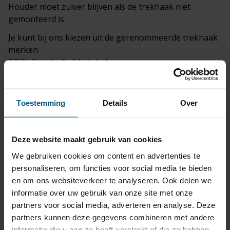
Houder moet zuiver blijven als de trekhaak niet
gemonteerd is.
Je kunt bij ons kiezen uit de gerenommeerde trekhaak
merken
GDW, Steinhof of Autohak.
Dit zijn grote trekhaak trekhaak fabrikanten die een
uitstekende naam hebben opgebouwd.
Toestemming
Details
Over
Trekhaak
kabelsets
passend voor je Lancia
Delta, (type 844) 5 deurs, Hatchback |
01/2008 - 12/2015
Deze website maakt gebruik van cookies
worden bij de set bijgeleverd.
We gebruiken cookies om content en advertenties te
De originele kabelsets zijn van de premium merken
personaliseren, om functies voor social media te bieden
ECS, Erich Jaeger of Jaeger.
en om ons websiteverkeer te analyseren. Ook delen we
Het grote voordeel van originele trekhaak kabelsets is
informatie over uw gebruik van onze site met onze
dat deze altijd van goede kwaliteit zijn.
partners voor social media, adverteren en analyse. Deze
Bij iedere kabelset is een schema bijgevoegd
partners kunnen deze gegevens combineren met andere
wagenspecifiek gericht op het model auto:
informatie die u aan ze heeft verstrekt of die ze hebben