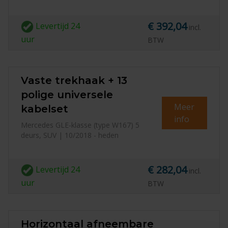
€ 392,04
Levertijd
24
incl.
uur
BTW
Vaste trekhaak + 13
polige universele
Meer
kabelset
info
Mercedes GLE-klasse (type W167) 5
deurs, SUV | 10/2018 - heden
€ 282,04
Levertijd
24
incl.
uur
BTW
Horizontaal afneembare