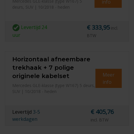
Mercedes GLE-klasse (type W167) 5
info
deurs, SUV | 10/2018 - heden
€ 333,95
Levertijd
24
incl.
uur
BTW
Horizontaal afneembare
trekhaak + 7 polige
Meer
originele kabelset
info
Mercedes GLE-klasse (type W167) 5 deurs,
SUV | 10/2018 - heden
€ 405,76
Levertijd
3-5
werkdagen
incl. BTW