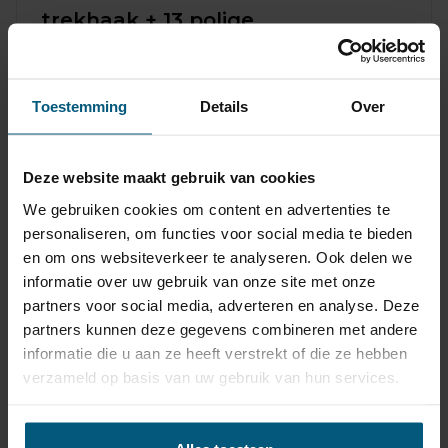
trekhaak + 13 polige
Meer
universele kabelset
info
Mercedes GLE-klasse (type W167) 5 deurs,
SUV | 10/2018 - heden
Toestemming
Details
Over
€ 355,67
Levertijd
3-5
Deze website maakt gebruik van cookies
werkdagen
incl. BTW
We gebruiken cookies om content en advertenties te
personaliseren, om functies voor social media te bieden
en om ons websiteverkeer te analyseren. Ook delen we
Verticaal afneembare
informatie over uw gebruik van onze site met onze
trekhaak + 13 polige
partners voor social media, adverteren en analyse. Deze
Meer
universele kabelset
partners kunnen deze gegevens combineren met andere
info
informatie die u aan ze heeft verstrekt of die ze hebben
Mercedes GLE-klasse (type W167) 5 deurs,
verzameld op basis van uw gebruik van hun services.
SUV | 10/2018 - heden