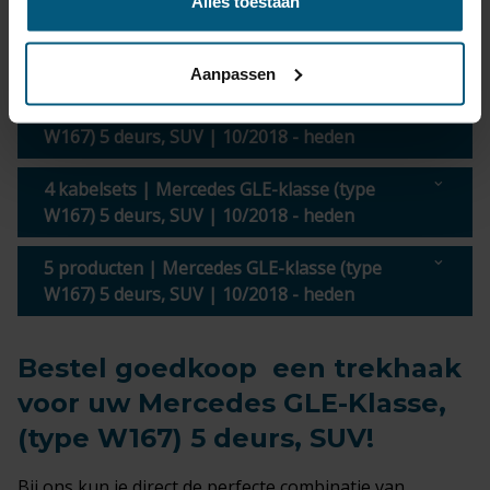
€ 405,11
Levertijd
24
Alles toestaan
incl.
uur
BTW
Aanpassen
3 trekhaken | Mercedes GLE-klasse (type
W167) 5 deurs, SUV | 10/2018 - heden
4 kabelsets | Mercedes GLE-klasse (type
W167) 5 deurs, SUV | 10/2018 - heden
5 producten | Mercedes GLE-klasse (type
W167) 5 deurs, SUV | 10/2018 - heden
Bestel goedkoop een trekhaak
voor uw Mercedes GLE-Klasse,
(type W167) 5 deurs, SUV!
Bij ons kun je direct de perfecte combinatie van