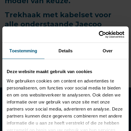
model van keuze.
Trekhaak met kabelset voor
alle onderstaande Jaecoo
modellen:
Toestemming
Details
Over
Trekhaak Jaecoo Jaecoo 7 met
bijpassende kabelset
Deze website maakt gebruik van cookies
We gebruiken cookies om content en advertenties te
personaliseren, om functies voor social media te bieden
en om ons websiteverkeer te analyseren. Ook delen we
informatie over uw gebruik van onze site met onze
Klantenservice
partners voor social media, adverteren en analyse. Deze
partners kunnen deze gegevens combineren met andere
informatie die u aan ze heeft verstrekt of die ze hebben
Contactgegevens
verzameld op basis van uw gebruik van hun services.