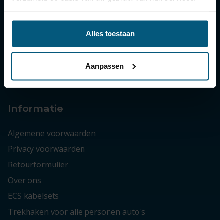
Bezorgen en afhalen
Bestellen en betalen
Alles toestaan
Retourneren, ruilen en garantie
Status van mijn bestelling
Technische vragen / hulp bij montage
Aanpassen
Zakelijke bestellingen
Informatie
Algemene voorwaarden
Privacy voorwaarden
Retourformulier
Over ons
ECS kabelsets
Trekhaken voor alle personen auto's