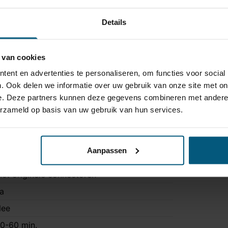
Details
 van cookies
ent en advertenties te personaliseren, om functies voor social
. Ook delen we informatie over uw gebruik van onze site met on
e. Deze partners kunnen deze gegevens combineren met andere i
erzameld op basis van uw gebruik van hun services.
A12060008
 polig
Aanpassen
rigineel
et originele connectoren
a
ee
0-60 min.