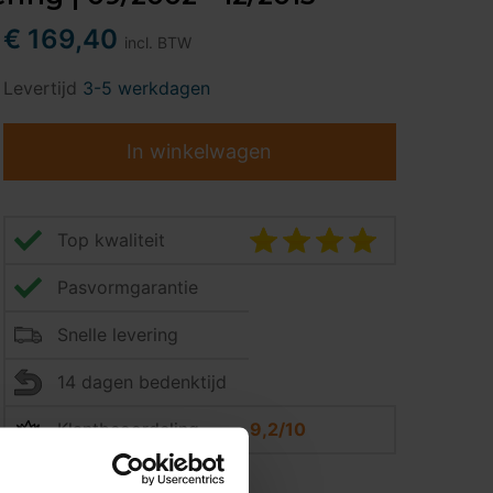
€ 169,40
incl. BTW
Levertijd
3-5 werkdagen
In winkelwagen
Top kwaliteit
Pasvormgarantie
Snelle levering
14 dagen bedenktijd
Klantbeoordeling
9,2/10