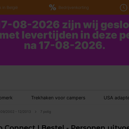
 in België
Bedrijvenkorting
7-08-2026 zijn wij gesl
 met levertijden in deze 
na 17-08-2026.
tomerk
Trekhaken voor campers
USA adapte
 | 09/2002 - 12/2013
7 polig
o Connect I Bestel - Personen uitvoe