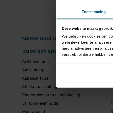
Toestemming
Deze website maakt gebruik
We gebruiken cookies om cont
Kabelset specificatie
Downloads
websiteverkeer te analyseren
media, adverteren en analys
Kabelset specificatie
verstrekt of die ze hebben v
Artikelnummer
J
Aansluiting
7
Kabelset type
O
Stekkeraansluiting
M
Parkeersensoren uitschakeling
J
Vrijschakelen nodig
N
Montagetijd
3