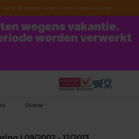
Voor 16:00 besteld, morgen bezorgd (indien voorradig)
oten wegens vakantie.
periode worden verwerkt
rs
Diverse
ring | 09/2002 - 12/2013