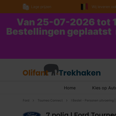
Lage prijzen
Wij leveren ook
Van 25-07-2026 tot 1
Bestellingen geplaatst
Home
Kies op Au
Ford
Tourneo Connect
I Bestel - Personen uitvoering
7 polig | Ford Tourne