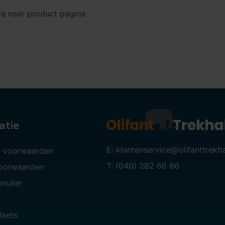
a naar product pagina
atie
E: klantenservice@olifanttrekh
 voorwaarden
T: (040) 282 66 86
voorwaarden
mulier
lsets