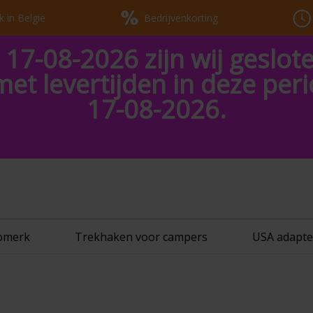
k in België
Bedrijvenkorting
 17-08-2026 zijn wij geslot
met levertijden in deze pe
17-08-2026.
tomerk
Trekhaken voor campers
USA adapte