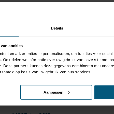
ten Steinhof, Autohak en GDW kunnen wij de voordeligste pr
ok goed nagedacht te worden over de trekhaak bekabeling.
 of originele
kabelsets
beschikbaar van de merken ECS en E
en jarenlange probleemloze werking gaat garanderen!
Details
gaat met een paardentrailer of toch de trekhaak gebruikt vo
os kun je veilig op weg.
 van cookies
te voorraad vaste en
afneembare trekhaken
met bijpassende
ent en advertenties te personaliseren, om functies voor social
!
. Ook delen we informatie over uw gebruik van onze site met on
e. Deze partners kunnen deze gegevens combineren met andere i
erzameld op basis van uw gebruik van hun services.
haken je graag een eerlijk en onafhankelijk advies.
Aanpassen