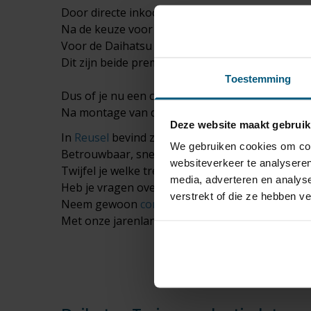
Door directe inkoop bij onze trekhaak fabrikan
Na de keuze voor de juiste trekhaak dient er o
Voor de Daihatsu Terios zijn er wagenspecifieke
Dit zijn beide premium merken kabelsets wat e
Toestemming
Dus of je nu een caravan gaat trekken, op pad 
Na montage van de trekhaak op je Daihatsu Teri
Deze website maakt gebruik
In
Reusel
bevind zich ons magazijn met een gro
We gebruiken cookies om cont
Betrouwbaar, snel geleverd, vaak binnen 24 uur
websiteverkeer te analyseren
Twijfel je welke trekhaak set het beste past?
media, adverteren en analys
Heb je vragen over de universele kabelsets?
verstrekt of die ze hebben v
Neem gewoon
contact
met ons op!
Met onze jarenlange ervaring geeft Olifant trek