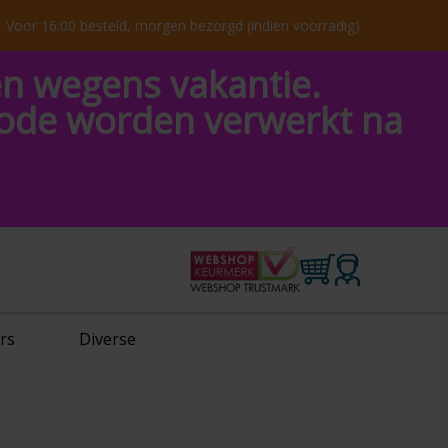
Voor 16:00 besteld, morgen bezorgd (indien voorradig)
en wegens vakantie.
riode worden verwerkt na
rs
Diverse