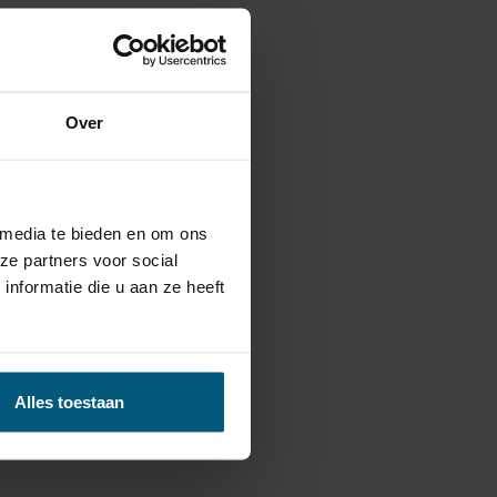
ijzen bieden.
rich Jaeger.
Over
or je
fietsendrager
:
 kabelsets.
 media te bieden en om ons
ze partners voor social
nformatie die u aan ze heeft
Alles toestaan