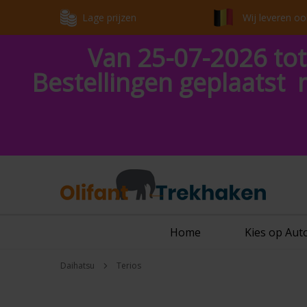
Lage prijzen
Wij leveren oo
Van 25-07-2026 tot
Bestellingen geplaatst 
Home
Kies op Au
Daihatsu
Terios