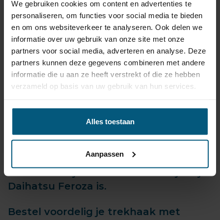
We gebruiken cookies om content en advertenties te
Betrouwbaar, snel geleverd, vaak binnen 24 uur!
personaliseren, om functies voor social media te bieden
Twijfel je welke trekhaak set het beste past?
en om ons websiteverkeer te analyseren. Ook delen we
Heb je vragen over de universele kabelsets?
informatie over uw gebruik van onze site met onze
Neem gewoon
contact
met ons op!
partners voor social media, adverteren en analyse. Deze
Met onze jarenlange ervaring geeft Olifant
partners kunnen deze gegevens combineren met andere
trekhaken je graag een eerlijk en onafhankelijk advies.
informatie die u aan ze heeft verstrekt of die ze hebben
verzameld op basis van uw gebruik van hun services.
Alles toestaan
Daihatsu Feroza productiedatum
vanaf 1988 tot 1999.
Aanpassen
Maak onder je keuze welk bouwjaar je
Daihatsu Feroza is.
Bestel voordelig je trekhaak met