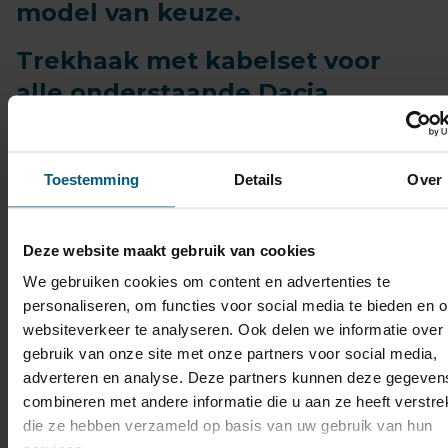
model van keuze.
Trekhaak met kabelset voor
alle onderstaande Dacia
modellen:
Toestemming
Details
Over
Trekhaak Dacia Bigster met
Deze website maakt gebruik van cookies
bijpassende kabelset
We gebruiken cookies om content en advertenties te
personaliseren, om functies voor social media te bieden en 
Trekhaak Dacia Dokker met
websiteverkeer te analyseren. Ook delen we informatie over
bijpassende kabelset
gebruik van onze site met onze partners voor social media,
adverteren en analyse. Deze partners kunnen deze gegeven
combineren met andere informatie die u aan ze heeft verstrek
Trekhaak Dacia Duster met
die ze hebben verzameld op basis van uw gebruik van hun
bijpassende kabelset