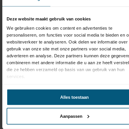
alle onderstaande
Chrysler modellen:
Deze website maakt gebruik van cookies
We gebruiken cookies om content en advertenties te
personaliseren, om functies voor social media te bieden en 
websiteverkeer te analyseren. Ook delen we informatie over
Trekhaak Chrysler 300C met
gebruik van onze site met onze partners voor social media,
bijpassende kabelset
adverteren en analyse. Deze partners kunnen deze gegeven
combineren met andere informatie die u aan ze heeft verstrek
die ze hebben verzameld op basis van uw gebruik van hun
Trekhaak Chrysler Grand Voyager met
services.
bijpassende kabelset
Trekhaak Chrysler Pacifica met
Alles toestaan
bijpassende kabelset
Trekhaak Chrysler PT Cruiser met
Aanpassen
bijpassende kabelset