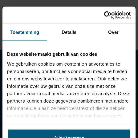
Kies eerst een type
Vind bijpassende trekhaak
Toestemming
Details
Over
Deze website maakt gebruik van cookies
We gebruiken cookies om content en advertenties te
personaliseren, om functies voor social media te bieden
Klantenservice
en om ons websiteverkeer te analyseren. Ook delen we
informatie over uw gebruik van onze site met onze
Contactgegevens
partners voor social media, adverteren en analyse. Deze
Bezorgen en afhalen
partners kunnen deze gegevens combineren met andere
Bestellen en betalen
informatie die u aan ze heeft verstrekt of die ze hebben
verzameld op basis van uw gebruik van hun services.
Retourneren, ruilen en garantie
Status van mijn bestelling
Technische vragen / hulp bij montage
Alles toestaan