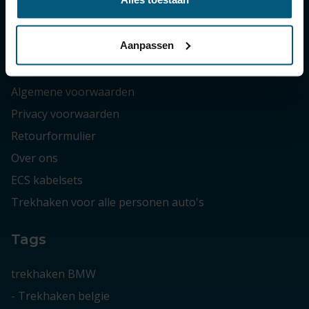
Zakelijke bestellingen
Aanpassen
Informatie
Algemene voorwaarden
Privacy voorwaarden
Retourformulier
Over ons
ECS kabelsets
Trekhaken voor alle personen auto's
Tags
trekhaken BMW
-
Trekhaken belgie