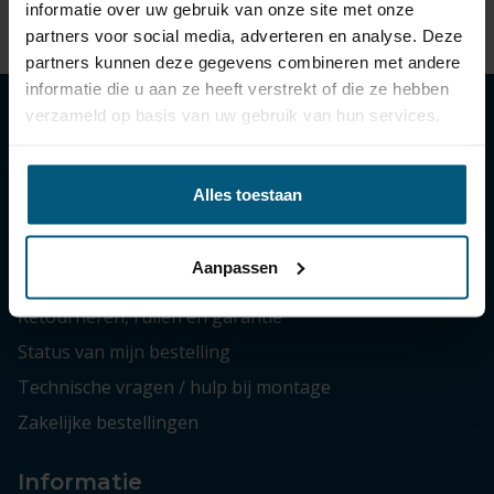
informatie over uw gebruik van onze site met onze
03/2024 - heden
partners voor social media, adverteren en analyse. Deze
partners kunnen deze gegevens combineren met andere
informatie die u aan ze heeft verstrekt of die ze hebben
verzameld op basis van uw gebruik van hun services.
Klantenservice
Alles toestaan
Contactgegevens
Bezorgen en afhalen
Aanpassen
Bestellen en betalen
Retourneren, ruilen en garantie
Status van mijn bestelling
Technische vragen / hulp bij montage
Zakelijke bestellingen
Informatie