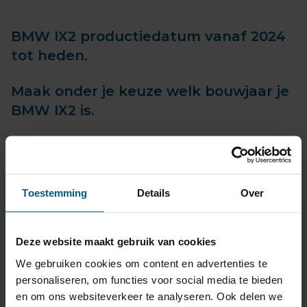
BMW IX2 productiedatum vanaf 2024
tot heden.
Maak onder je keuze welk bouwjaar je
BMW IX2 is.
Bestel voordelig je trekhaak met
bijpassende kabelset!
Toestemming
Details
Over
Deze website maakt gebruik van cookies
We gebruiken cookies om content en advertenties te
Trekhaak met bijpassende kabelset
personaliseren, om functies voor social media te bieden
voor BMW iX2 U10 5 deurs, SUV |
en om ons websiteverkeer te analyseren. Ook delen we