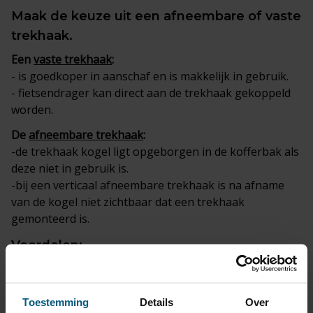
Maak de keuze uit een afneembare of vaste
trekhaak.
Een
vaste trekhaak
:
- is goedkoper in aanschaf en is makkelijk in gebruik.
- fietsendrager kan direct aan de trekhaak gekoppeld
worden.
De
afneembare trekhaak
:
-de trekhaak kogel ligt opgeborgen in de kofferbak als
deze niet in gebruik is.
-bij een verticaal afneembare trekhaak is na afname
van de kogel niet zichtbaar dat een trekhaak
gemonteerd is.
Voordelen:
Dit is een bijzonder mooi systeem wat de lijnen van de
auto intact laat.
Makkelijk toegang tot de kofferbak.
Toestemming
Details
Over