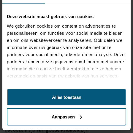
Nadeel:
Duurder in aanschaf.
Deze website maakt gebruik van cookies
Houder moet zuiver blijven als de trekhaak niet
We gebruiken cookies om content en advertenties te
gemonteerd is.
personaliseren, om functies voor social media te bieden
en om ons websiteverkeer te analyseren. Ook delen we
Je kunt bij ons kiezen uit de gerenommeerde trekhaak
informatie over uw gebruik van onze site met onze
merken
partners voor social media, adverteren en analyse. Deze
GDW, Steinhof of Autohak.
partners kunnen deze gegevens combineren met andere
Dit zijn grote trekhaak trekhaak fabrikanten die een
informatie die u aan ze heeft verstrekt of die ze hebben
uitstekende naam hebben opgebouwd.
verzameld op basis van uw gebruik van hun services.
Trekhaak
kabelsets
passend voor je BMW 3
serie E36 2 deurs, Cabrio | 01/1993 - 03/2000
Alles toestaan
worden bij de set bijgeleverd.
De originele kabelsets zijn van de premium merken
ECS, Erich Jaeger of Jaeger.
Aanpassen
Het grote voordeel van originele trekhaak kabelsets is
dat deze altijd van goede kwaliteit zijn.