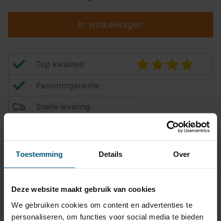
In winkelwagen
Top kwaliteit
Pasvormgarantie
Snelle levering
14 dagen bedenktijd
Klantbeoordeling
9,2/10
Toestemming
Details
Over
Trekhaak specificatie
Deze website maakt gebruik van cookies
We gebruiken cookies om content en advertenties te
Artikelnummer
AHA 03
personaliseren, om functies voor social media te bieden