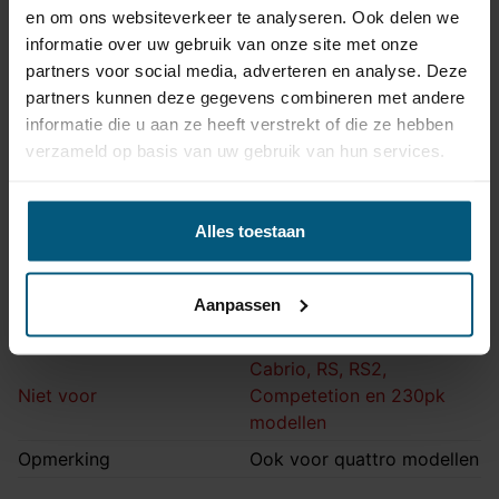
Trekhaak systeem
Vast
en om ons websiteverkeer te analyseren. Ook delen we
informatie over uw gebruik van onze site met onze
Kogel is bevestigd met
Uitvoering
partners voor social media, adverteren en analyse. Deze
twee bouten.
partners kunnen deze gegevens combineren met andere
Maximaal trekgewicht
1700 kg
informatie die u aan ze heeft verstrekt of die ze hebben
Maximale kogeldruk
75 kg
verzameld op basis van uw gebruik van hun services.
Europees keurmerk
Ja
Bumperuitsnede
Ja
Alles toestaan
Uitsnede zichtbaar
Nee
Montagetijd
2 uur 30 minuten
Aanpassen
Ook voor fietsendrager
Ja
Cabrio, RS, RS2,
Niet voor
Competetion en 230pk
modellen
Opmerking
Ook voor quattro modellen