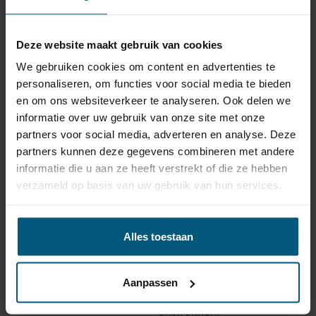
√ alle benodigde bekabeling, schroefjes en stekkertjes
√ rubberafdichtingen, kabeldoorvoeren en
connectoren
Deze website maakt gebruik van cookies
√ wanneer nodig voor een goede werking: trailer of
We gebruiken cookies om content en advertenties te
canbus modules
personaliseren, om functies voor social media te bieden
√ en natuurlijk: een 7 polige stekkerdoos
en om ons websiteverkeer te analyseren. Ook delen we
Deze verticale trekhaak is onderhoudsvrij en in
informatie over uw gebruik van onze site met onze
combinatie met de bijpassende kabelset is dit een
partners voor social media, adverteren en analyse. Deze
uitstekende keuze!
partners kunnen deze gegevens combineren met andere
informatie die u aan ze heeft verstrekt of die ze hebben
Trekhaak specificatie
verzameld op basis van uw gebruik van hun services.
Artikelnummer
STV-063
Alles toestaan
Trekhaak systeem
Verticaal afneembaar
Na afname van de kogel, is
de houder van de trekhaak
Aanpassen
Uitvoering
volledig uit het zicht
onttrokken.