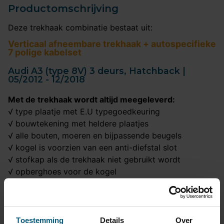
Productomschrijving
Deze trekhaak combinatie bestaat uit:
Verticaal afneembare trekhaak + autospecifieke
7 polige kabelset
Audi A3 (type 8V) 3 deurs, Hatchback |
05/2012 - 12/2018
Met de trekhaak wordt altijd meegeleverd:
√ type plaatje met E.U typegoedkeuring
√ bouwtekening met heldere plaatjes
√ alle bouten, moeren en bijpassende beugels
√ kogel is voorzien van een anti-diefstal slot
√ stofkap als de trekhaak niet gebruikt wordt
√ opberghoes voor de kogel
Met de originele 7 polige kabelset wordt altijd
meegeleverd:
√ een praktische schema
Toestemming
Details
Over