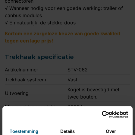
connectoren
√ Wanneer nodig voor een goede werking: trailer of
canbus modules
√ En natuurlijk: de stekkerdoos
Kortom een zorgeloze keuze van goede kwaliteit
tegen een lage prijs!
Trekhaak specificatie
Artikelnummer
STV-062
Trekhaak systeem
Vast
Kogel is bevestigd met
Uitvoering
twee bouten.
Maximaal trekgewicht
2000 kg
Maximale kogeldruk
90 kg
Europees keurmerk
Ja
Toestemming
Details
Over