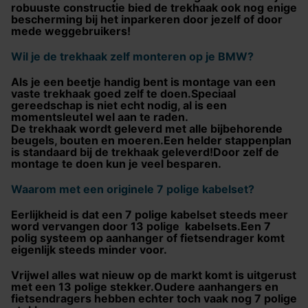
robuuste constructie bied de trekhaak ook nog enige
bescherming bij het inparkeren door jezelf of door
mede weggebruikers!
Wil je de trekhaak zelf monteren op je BMW?
Als je een beetje handig bent is montage van een
vaste trekhaak goed zelf te doen.Speciaal
gereedschap is niet echt nodig, al is een
momentsleutel wel aan te raden.
De trekhaak wordt geleverd met alle bijbehorende
beugels, bouten en moeren.Een helder stappenplan
is standaard bij de trekhaak geleverd!Door zelf de
montage te doen kun je veel besparen.
Waarom met een originele 7 polige kabelset?
Eerlijkheid is dat een 7 polige kabelset steeds meer
word vervangen door 13 polige kabelsets.Een 7
polig systeem op aanhanger of fietsendrager komt
eigenlijk steeds minder voor.
Vrijwel alles wat nieuw op de markt komt is uitgerust
met een 13 polige stekker.Oudere aanhangers en
fietsendragers hebben echter toch vaak nog 7 polige