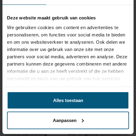
Bumperuitsnede
Ja
Uitsnede zichtbaar
Nee
Deze website maakt gebruik van cookies
Montagetijd
1 uur 30 minuten
We gebruiken cookies om content en advertenties te
Ook voor fietsendrager
Ja
personaliseren, om functies voor social media te bieden
Volkswagen: R-Line |
en om ons websiteverkeer te analyseren. Ook delen we
Niet voor
Skoda: RS
informatie over uw gebruik van onze site met onze
partners voor social media, adverteren en analyse. Deze
Opmerking
Volkswagen: ook E-Golf
partners kunnen deze gegevens combineren met andere
Montage handleiding
STV-062
informatie die u aan ze heeft verstrekt of die ze hebben
verzameld op basis van uw gebruik van hun services.
Kabelset specificatie
Alles toestaan
Artikelnummer
87VW305BX
Aansluiting
7 polig
Aanpassen
Kabelset type
Origineel
Stekkeraansluiting
Met originele connectoren