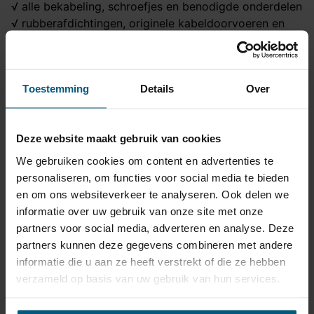
√ alle bekabeling, schroefjes en benodigde onderdelen
√ rubberafdichtingen, originele kabeldoorvoeren en
connectoren
√ wanneer nodig voor een goede werking: trailer of
canbus modules
Toestemming
Details
Over
√ contactdoos - 13 polig
Kortom een zorgeloze keuze van goede kwaliteit
tegen een uitstekende prijs!
Deze website maakt gebruik van cookies
We gebruiken cookies om content en advertenties te
Trekhaak specificatie
personaliseren, om functies voor social media te bieden
en om ons websiteverkeer te analyseren. Ook delen we
Artikelnummer
AHA 24A
informatie over uw gebruik van onze site met onze
Trekhaak systeem
Horizontaal afneembaar
partners voor social media, adverteren en analyse. Deze
partners kunnen deze gegevens combineren met andere
Na afname van de kogel,
informatie die u aan ze heeft verstrekt of die ze hebben
Uitvoering
blijft de houder van de
verzameld op basis van uw gebruik van hun services.
trekhaak zichtbaar.
Maximaal trekgewicht
1800 kg