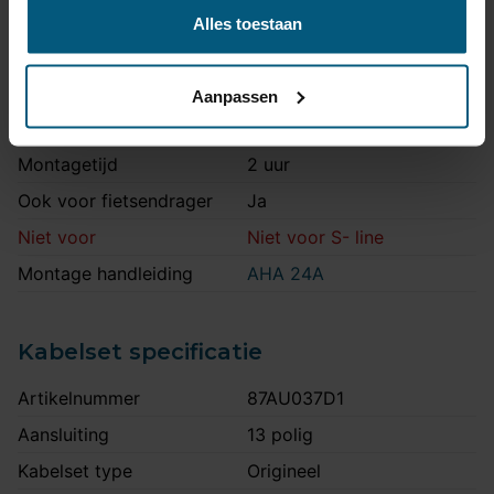
Maximale kogeldruk
100 kg
Alles toestaan
Europees keurmerk
Ja
Bumperuitsnede
Ja
Aanpassen
Uitsnede zichtbaar
Nee
Montagetijd
2 uur
Ook voor fietsendrager
Ja
Niet voor
Niet voor S- line
Montage handleiding
AHA 24A
Kabelset specificatie
Artikelnummer
87AU037D1
Aansluiting
13 polig
Kabelset type
Origineel