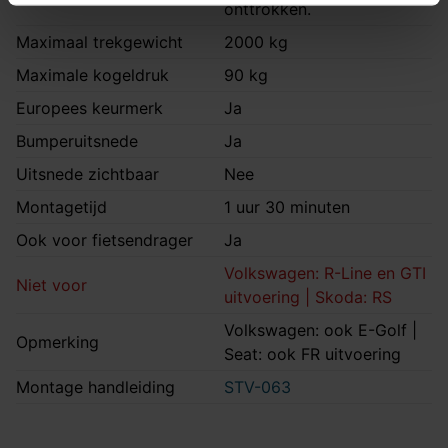
onttrokken.
Maximaal trekgewicht
2000 kg
Maximale kogeldruk
90 kg
Europees keurmerk
Ja
Bumperuitsnede
Ja
Uitsnede zichtbaar
Nee
Montagetijd
1 uur 30 minuten
Ook voor fietsendrager
Ja
Volkswagen: R-Line en GTI
Niet voor
uitvoering | Skoda: RS
Volkswagen: ook E-Golf |
Opmerking
Seat: ook FR uitvoering
Montage handleiding
STV-063