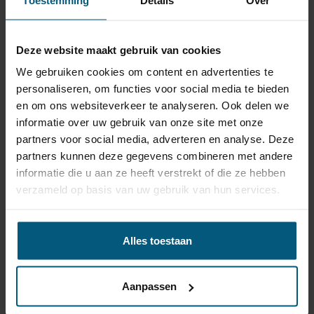
√ alle benodigde bekabeling, schroefjes en stekkertjes
√ rubberafdichtingen, kabeldoorvoeren en
connectoren
Deze website maakt gebruik van cookies
√ wanneer nodig voor een goede werking: trailer of
We gebruiken cookies om content en advertenties te
canbus modules
personaliseren, om functies voor social media te bieden
√ en natuurlijk: een 7 polige stekkerdoos
en om ons websiteverkeer te analyseren. Ook delen we
Deze verticale trekhaak is onderhoudsvrij en in
informatie over uw gebruik van onze site met onze
combinatie met de bijpassende kabelset is dit een
partners voor social media, adverteren en analyse. Deze
uitstekende keuze!
partners kunnen deze gegevens combineren met andere
informatie die u aan ze heeft verstrekt of die ze hebben
verzameld op basis van uw gebruik van hun services.
Trekhaak specificatie
Artikelnummer
STV-063
Alles toestaan
Trekhaak systeem
Verticaal afneembaar
Na afname van de kogel, is
de houder van de trekhaak
Aanpassen
Uitvoering
volledig uit het zicht