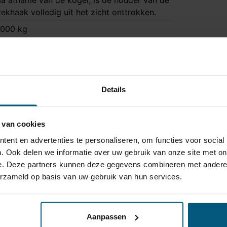
a afname van de kogel, is de houder van de
rekhaak volledig uit het zicht onttrokken.
000 kg
0 kg
a
a
Details
ee
 uur 30 minuten
 van cookies
a
ent en advertenties te personaliseren, om functies voor social
olkswagen: R-Line en GTI uitvoering | Skoda:
. Ook delen we informatie over uw gebruik van onze site met on
S
e. Deze partners kunnen deze gegevens combineren met andere i
olkswagen: ook E-Golf | Seat: ook FR
erzameld op basis van uw gebruik van hun services.
itvoering
TV-063
Aanpassen