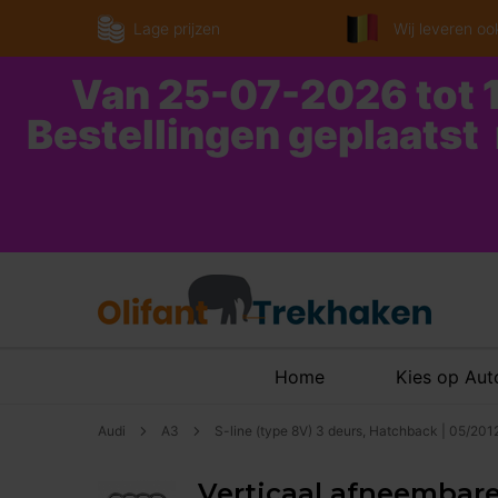
Lage prijzen
Wij leveren ook
Van 25-07-2026 tot 1
Bestellingen geplaatst
Home
Kies op Au
Audi
A3
S-line (type 8V) 3 deurs, Hatchback | 05/201
Verticaal afneembare 