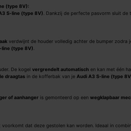
ne (type 8V)
:
A3 S-line (type 8V)
. Dankzij de perfecte pasvorm sluit de
haak
verdwijnt de houder volledig achter de bumper zodra j
-line (type 8V)
.
ouder. De kogel
vergrendelt automatisch
en kan met één h
e draagtas
in de kofferbak van je
Audi A3 S-line (type 8V)​​​​​
ager of aanhanger
is gemonteerd op een
wegklapbaar me
t voorkomt dat deze gestolen kan worden. Ideaal in combin