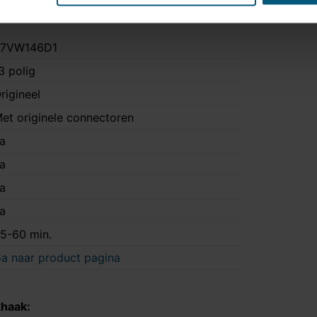
87VW146D1
3 polig
rigineel
et originele connectoren
a
a
a
a
5-60 min.
a naar product pagina
khaak: