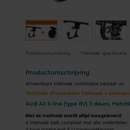
Productomschrijving
Trekhaak specificatie
Productomschrijving
Afneembare trekhaak combinatie bestaat uit:
Verticale afneembare trekhaak + autospec
Audi A3 S-line (type 8V) 3 deurs, Hatch
Met de trekhaak wordt altijd meegeleverd:
√ trekhaak balk compleet met alle onderdelen.
√ type plaatje met E.U typegoedkeuring