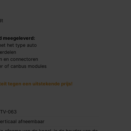
dt
ijd meegeleverd:
et het type auto
derdelen
en en connectoren
er of canbus modules
it tegen een uitstekende prijs!
TV-063
erticaal afneembaar