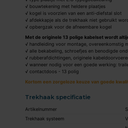
√ bouwtekening met heldere plaatjes
√ kogel is voorzien van een anti-diefstal slot
√ afdekkapje als de trekhaak niet gebruikt wor
√ opbergzak voor de afneembare kogel
Met de originele 13 polige kabelset wordt alt
√ handleiding voor montage, overeenkomstig m
√ alle bekabeling, schroefjes en benodigde on
√ rubberafdichtingen, originele kabeldoorvoer
√ wanneer nodig voor een goede werking: trail
√ contactdoos - 13 polig
Kortom een zorgeloze keuze van goede kwalite
Trekhaak specificatie
Artikelnummer
S
Trekhaak systeem
V