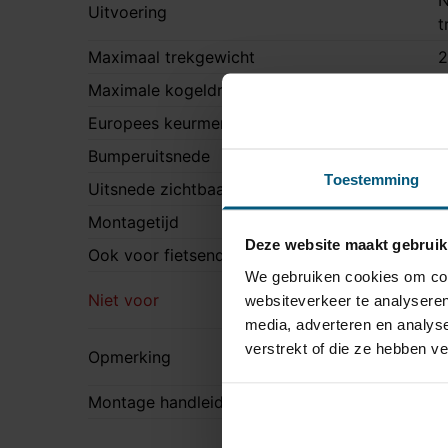
N
Uitvoering
t
Maximaal trekgewicht
2
Maximale kogeldruk
9
Europees keurmerk
J
Bumperuitsnede
J
Toestemming
Uitsnede zichtbaar
N
Montagetijd
1
Deze website maakt gebruik
Ook voor fietsendrager
J
We gebruiken cookies om cont
V
Niet voor
websiteverkeer te analyseren
R
media, adverteren en analys
V
verstrekt of die ze hebben v
Opmerking
u
Montage handleiding
S