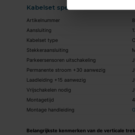
Kabelset specificatie
Artikelnummer
Aansluiting
1
Kabelset type
O
Stekkeraansluiting
M
Parkeersensoren uitschakeling
J
Permanente stroom +30 aanwezig
J
Laadleiding +15 aanwezig
J
Vrijschakelen nodig
J
Montagetijd
4
Montage handleiding
G
Belangrijkste kenmerken van de verticale tre