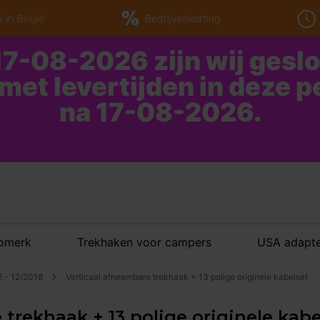
 in België
Bedrijvenkorting
7-08-2026 zijn wij gesl
 met levertijden in deze 
na 17-08-2026.
tomerk
Trekhaken voor campers
USA adapte
2 - 12/2018
Verticaal afneembare trekhaak + 13 polige originele kabelset
trekhaak + 13 polige originele kabel