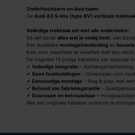
Onderhoudsarm en duurzaam:
De
Audi A3 S-line (type 8V)​​​​​​​
verticale trekhaa
Volledige trekhaak set met alle onderdelen:
De set bevat
alles wat je nodig hebt
: van bout
Een duidelijke
montagehandleiding
en
bouwte
Kies voor zekerheid en kwaliteit met een vertic
De originele 13 polige kabelsets zijn speciaal
✔
Volledige integratie
– Aanhangerherkenning, p
✔
Geen foutmeldingen
– Ontworpen voor mod
✔
Eenvoudige montage
– Plug & play, met een
✔
Behoud van fabrieksgarantie
– Goedgekeurd 
✔
Duurzaam en betrouwbaar
– Hoogwaardige 
Met een originele kabelset voorkom je storingen