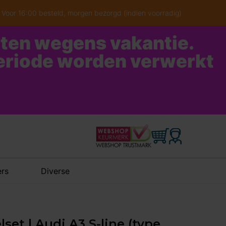
Voor 16:00 besteld, morgen bezorgd (indien voorradig)
oten wegens vakantie.
periode worden verwerkt
rs
Diverse
set | Audi A3 S-line (type