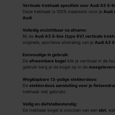
Verticale trekhaak specifiek voor
Audi A3 S-li
Deze trekhaak is 100% maatwerk voor je
Audi 
Audi
.
Volledig onzichtbaar na afname:
Bij de
Audi A3 S-line (type 8V)
verticale trek
originele, sportieve uitstraling van je
Audi A3 S
Eenvoudige in gebruik:
De
afneembare kogel
klik je verticaal in de h
gebruik berg je de kogel op in de
meegeleverd
Wegklapbare 13-polige stekkerdoos:
De
stekkerdoos aansluiting voor je fietsendr
trekhaak niet gebruikt.
Veilig en diefstalbestendig:
De trekhaak kogel is voorzien van een
slot
, wa