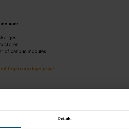
ien van:
kkertjes
nectoren
er of canbus modules
it tegen een lage prijs!
TV-062
ast
ogel is bevestigd met twee bouten.
Details
000 kg