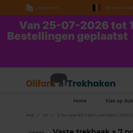
Lage prijzen
Wij leveren ook
Van 25-07-2026 tot 1
Bestellingen geplaatst
Home
Kies op Au
Audi
A3
S-line (type 8V) 3 deurs, Hatchback | 05/201
Vaste trekhaak + 7 pol