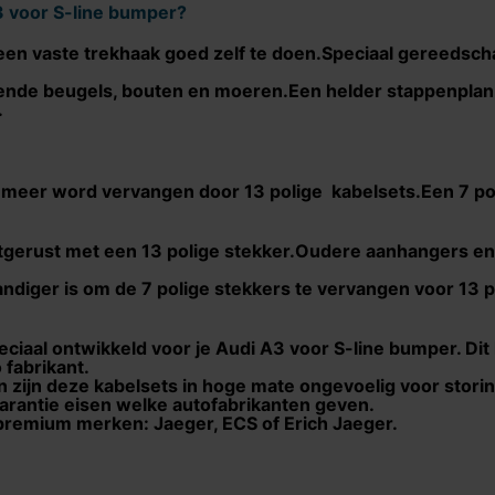
 voor S-line bumper
?
een vaste trekhaak goed zelf te doen.Speciaal gereedscha
ende beugels, bouten en moeren.Een helder stappenplan 
.
eds meer word vervangen door 13 polige kabelsets.Een 7 p
uitgerust met een 13 polige stekker.Oudere aanhangers e
andiger is om de 7 polige stekkers te vervangen voor 13 
eciaal ontwikkeld voor je
Audi A3 voor S-line bumper
. Di
 fabrikant.
 zijn deze kabelsets in hoge mate ongevoelig voor stori
garantie eisen welke autofabrikanten geven.
 premium merken: Jaeger, ECS of Erich Jaeger.