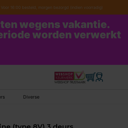
Voor 16:00 besteld, morgen bezorgd (indien voorradig)
oten wegens vakantie.
periode worden verwerkt
rs
Diverse
ine (type 8V) 3 deurs,