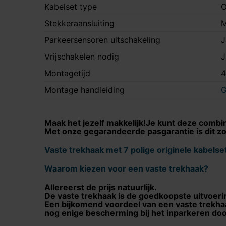
Kabelset type
O
Stekkeraansluiting
M
Parkeersensoren uitschakeling
J
Vrijschakelen nodig
J
Montagetijd
4
Montage handleiding
G
Maak het jezelf makkelijk!Je kunt deze combina
Met onze gegarandeerde pasgarantie is dit zo
Vaste trekhaak met 7 polige originele kabelse
Waarom kiezen voor een vaste trekhaak?
Allereerst de prijs natuurlijk.
De vaste trekhaak is de goedkoopste uitvoeri
Een bijkomend voordeel van een vaste trekhaak
nog enige bescherming bij het inparkeren do