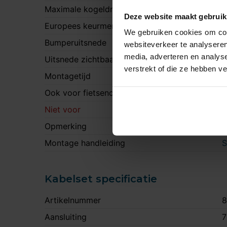
Maximale kogeldruk
9
Deze website maakt gebruik
Europees keurmerk
J
We gebruiken cookies om cont
Bumperuitsnede
J
websiteverkeer te analyseren
media, adverteren en analys
Uitsnede zichtbaar
N
verstrekt of die ze hebben v
Montagetijd
1
Ook voor fietsendrager
J
Niet voor
V
Opmerking
V
Montage handleiding
S
Kabelset specificatie
Artikelnummer
Aansluiting
7