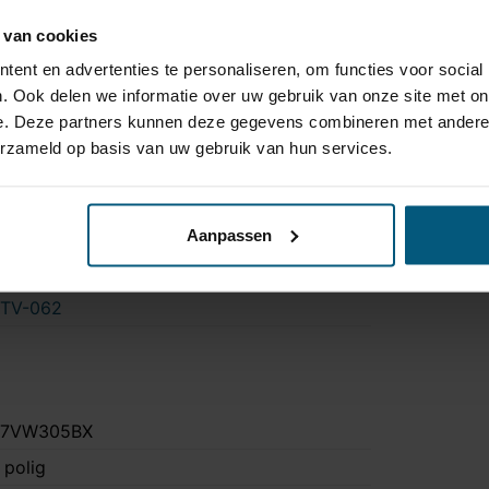
0 kg
 van cookies
a
ent en advertenties te personaliseren, om functies voor social
a
. Ook delen we informatie over uw gebruik van onze site met on
e. Deze partners kunnen deze gegevens combineren met andere i
ee
erzameld op basis van uw gebruik van hun services.
 uur 30 minuten
a
olkswagen: R-Line | Skoda: RS
Aanpassen
olkswagen: ook E-Golf
TV-062
87VW305BX
 polig