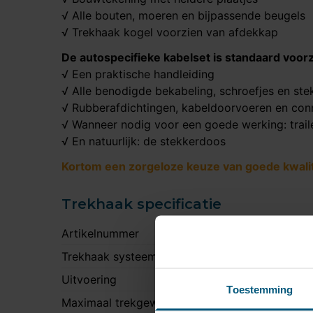
√ Alle bouten, moeren en bijpassende beugels
√ Trekhaak kogel voorzien van afdekkap
De autospecifieke kabelset is standaard voorz
√ Een praktische handleiding
√ Alle benodigde bekabeling, schroefjes en ste
√ Rubberafdichtingen, kabeldoorvoeren en con
√ Wanneer nodig voor een goede werking: trail
√ En natuurlijk: de stekkerdoos
Kortom een zorgeloze keuze van goede kwalite
Trekhaak specificatie
Artikelnummer
S
Trekhaak systeem
V
Uitvoering
K
Toestemming
Maximaal trekgewicht
2