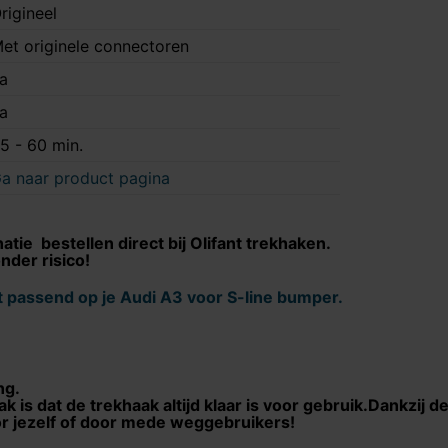
rigineel
et originele connectoren
a
a
5 - 60 min.
a naar product pagina
tie bestellen direct bij Olifant trekhaken.
nder risico!
t passend op je
Audi A3 voor S-line bumper
.
ng.
 is dat de trekhaak altijd klaar is voor gebruik.Dankzij 
or jezelf of door mede weggebruikers!