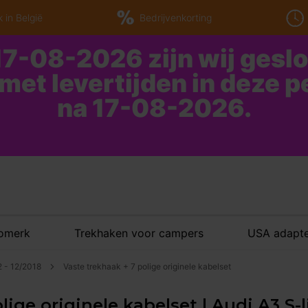
 in België
Bedrijvenkorting
7-08-2026 zijn wij gesl
 met levertijden in deze 
na 17-08-2026.
tomerk
Trekhaken voor campers
USA adapte
2 - 12/2018
Vaste trekhaak + 7 polige originele kabelset
ige originele kabelset | Audi A3 S-l