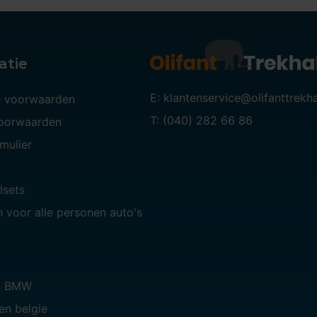
atie
E: klantenservice@olifanttrekh
 voorwaarden
T: (040) 282 66 86
voorwaarden
mulier
lsets
 voor alle personen auto's
n BMW
en belgie